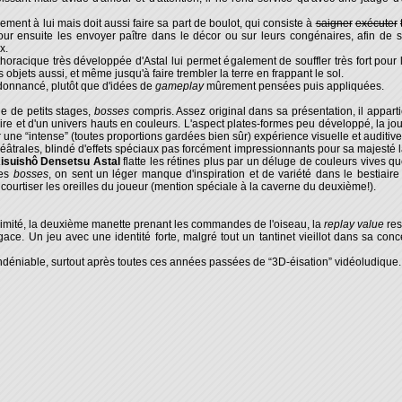
vement à lui mais doit aussi faire sa part de boulot, qui consiste à
saigner
exécuter
pour ensuite les envoyer paître dans le décor ou sur leurs congénaires, afin de
x.
 thoracique très développée d'Astal lui permet également de souffler très fort pour 
s objets aussi, et même jusqu'à faire trembler la terre en frappant le sol.
ordonnancé, plutôt que d'idées de
gameplay
mûrement pensées puis appliquées.
ne de petits stages,
bosses
compris. Assez original dans sa présentation, il apparti
toire et d'un univers hauts en couleurs. L'aspect plates-formes peu développé, la jou
 une “intense” (toutes proportions gardées bien sûr) expérience visuelle et auditive
trales, blindé d'effets spéciaux pas forcément impressionnants pour sa majesté la
isuishô Densetsu Astal
flatte les rétines plus par un déluge de couleurs vives qu
les
bosses
, on sent un léger manque d'inspiration et de variété dans le bestiai
urtiser les oreilles du joueur (mention spéciale à la caverne du deuxième!).
imité, la deuxième manette prenant les commandes de l'oiseau, la
replay value
res
ce. Un jeu avec une identité forte, malgré tout un tantinet vieillot dans sa conc
indéniable, surtout après toutes ces années passées de “3D-éisation” vidéoludique.