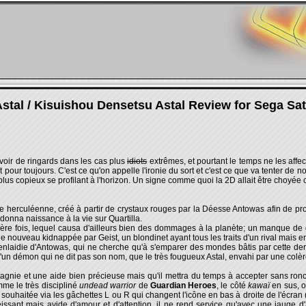
stal / Kisuishou Densetsu Astal Review for Sega Sa
 voir de ringards dans les cas plus
idiots
extrêmes, et pourtant le temps ne les affec
et pour toujours. C'est ce qu'on appelle l'ironie du sort et c'est ce que va tenter de 
lus copieux se profilant à l'horizon. Un signe comme quoi la 2D allait être choyé
rce herculéenne, créé à partir de crystaux rouges par la Déesse Antowas afin de prot
donna naissance à la vie sur Quartilla.
e fois, lequel causa d'ailleurs bien des dommages à la planète; un manque de déli
de nouveau kidnappée par Geist, un blondinet ayant tous les traits d'un rival mais e
n enlaidie d'Antowas, qui ne cherche qu'à s'emparer des mondes bâtis par cette de
 qu'un démon qui ne dit pas son nom, que le très fougueux Astal, envahi par une colè
pagnie et une aide bien précieuse mais qu'il mettra du temps à accepter sans ronc
me le très discipliné
undead warrior
de
Guardian Heroes
, le côté
kawaï
en sus, o
n souhaitée via les gâchettes L ou R qui changent l'icône en bas à droite de l'écran
issant mais avide d'amour et d'attention, il ne rend service qu'avec une jauge d'a