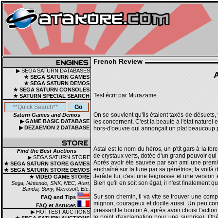
French Review
▶ SEGA SATURN DATABASES
A
★ SEGA SATURN GAMES
★ SEGA SATURN DEMOS
★ SEGA SATURN CONSOLES
Test écrit par Murazame
★ SATURN SPECIAL SEARCH
On se souvient qu'ils étaient taxés de désuets,
Saturn Games and Demos
▶ GAME BASIC DATABASE
les concernent. C'est la beauté à l'état naturel 
▶ DEZAEMON 2 DATABASE
hors-d'oeuvre qui annonçait un plat beaucoup p
Astal est le nom du héros, un p'tit gars à la fo
Find the Best Auctions
de crystaux verts, dotée d'un grand pouvoir qui 
▶ SEGA SATURN STORE
Après avoir été sauvée par son ami une premièr
★ SEGA SATURN STORE GAMES
enchaîné sur la lune par sa génétrice; la voilà 
★ SEGA SATURN STORE DEMOS
Jerâde lui, c'est une feignasse et une versio
★ VIDEO GAME STORE
Bien qu'il en soit son égal, il n'est finalement
Sega, Nintendo, SNK, NEC, Atari,
Bandai, Sony, Microsoft, Etc.
Sur son chemin, il va vite se trouver une com
FAQ and Tips
mignon, courageux et docile aussi. Un peu com
FAQ et Astuces
pressant le bouton A, après avoir choisi l'actio
▶ HOTTEST AUCTIONS
le point d'exclamation pour une surprise). Obé