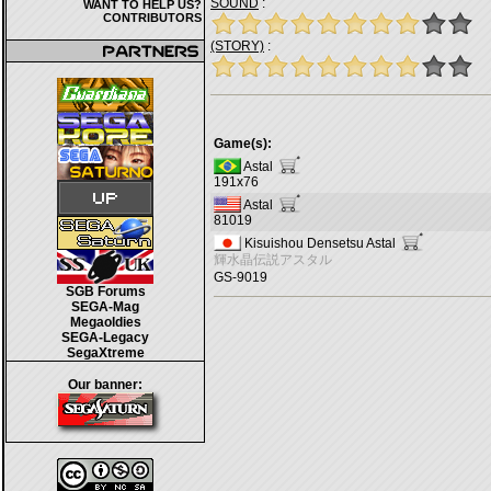
SOUND
:
WANT TO HELP US?
CONTRIBUTORS
(STORY)
:
Game(s):
Astal
191x76
Astal
81019
Kisuishou Densetsu Astal
輝水晶伝説アスタル
GS-9019
SGB Forums
SEGA-Mag
Megaoldies
SEGA-Legacy
SegaXtreme
Our banner: