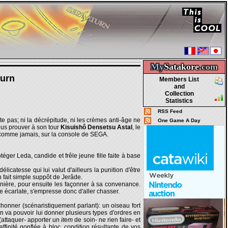
My
Satakore.
com
turn
Members List
and
Collection
Statistics
RSS Feed
te pas; ni la décrépitude, ni les crèmes anti-âge ne
One Game A Day
nous prouver à son tour
Kisuishô Densetsu Astal
, le
e comme jamais, sur la console de SEGA.
éger Leda, candide et frêle jeune fille faite à base
catesse qui lui valut d'ailleurs la punition d'être
n fait simple suppôt de Jerâde.
rnière, pour ensuite les façonner à sa convenance.
re écarlate, s'empresse donc d'aller chasser.
honner (scénaristiquement parlant): un oiseau fort
n va pouvoir lui donner plusieurs types d'ordres en
 (attaquer- apporter un
item
de soin- ne rien faire- et
ffinité gonflée à bloc, condition résultante de vos