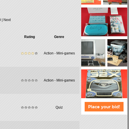
0
|
Next
Rating
Genre
Action - Mini-games
Action - Mini-games
Quiz