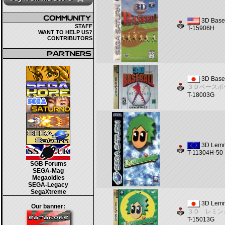
3D Base
STAFF
T-15906H
WANT TO HELP US?
CONTRIBUTORS
3D Base
３Ｄベースボ
T-18003G
3D Lem
T-11304H-50
SGB Forums
SEGA-Mag
Megaoldies
SEGA-Legacy
SegaXtreme
3D Lem
Our banner:
３Ｄ レミン
T-15013G