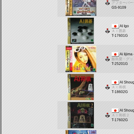
アフターバー
GS-9109
AI Igo
ＡＩ囲碁
T-17601G
Ai Iijima
飯島愛・グッ
T-25201G
AI Shoug
ＡＩ将棋
T-18602G
AI Shoug
ＡＩ将棋２
T-17602G