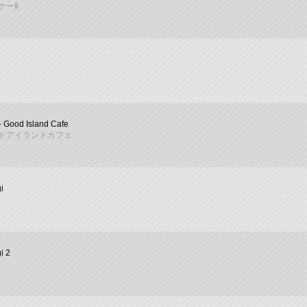
ナーⅡ
 - Good Island Cafe
ドアイランドカフェ
i
i 2