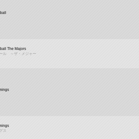
ball
ball The Majors
ール ～ザ・メジャー
mings
mings
グス