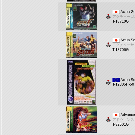
Actua Go
アクチャーゴ
T-18710G
Actua So
アクチャーサ
T-18706G
Actua So
T-12305H-50
Advanced
アドヴァンス
T-32501G