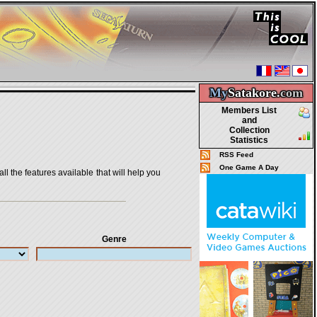
My
Satakore.
com
Members List
and
Collection
Statistics
RSS Feed
One Game A Day
all the features available that will help you
Genre