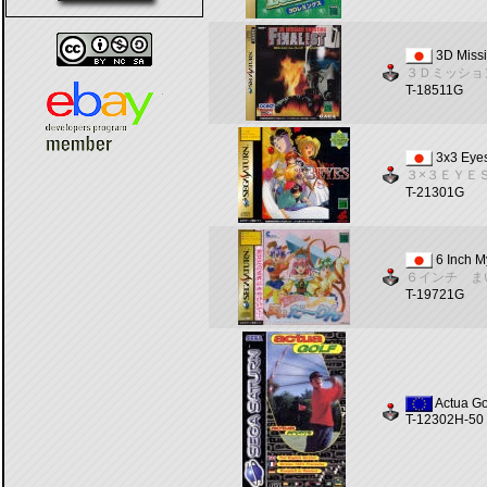
3D Missi
３Ｄミッショ
T-18511G
3x3 Eye
３×３ＥＹＥ
T-21301G
6 Inch M
６インチ ま
T-19721G
Actua Go
T-12302H-50