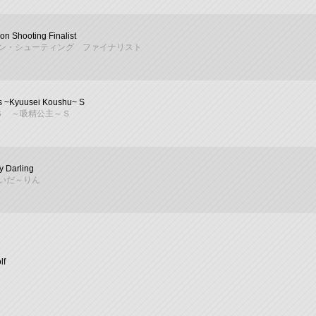
on Shooting Finalist
ン・シューティング ファイナリスト
s ~Kyuusei Koushu~ S
Ｓ ～吸精公主～Ｓ
y Darling
いだ～りん
lf