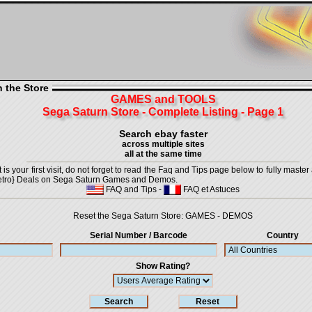
n the Store
GAMES and TOOLS
Sega Saturn Store - Complete Listing - Page 1
Search ebay faster
across multiple sites
all at the same time
is your first visit, do not forget to read the Faq and Tips page below to fully master 
t {Retro} Deals on Sega Saturn Games and Demos.
FAQ and Tips
-
FAQ et Astuces
Reset the Sega Saturn Store:
GAMES
-
DEMOS
Serial Number / Barcode
Country
Show Rating?