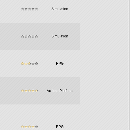
Simulation
Simulation
RPG
Action - Platform
RPG