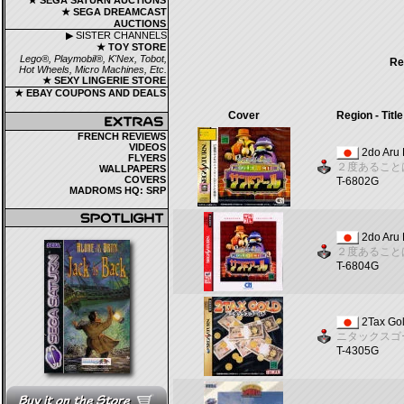
★ SEGA SATURN AUCTIONS
★ SEGA DREAMCAST
AUCTIONS
▶ SISTER CHANNELS
★ TOY STORE
Lego®, Playmobil®, K'Nex, Tobot,
Re
Hot Wheels, Micro Machines, Etc.
★ SEXY LINGERIE STORE
★ EBAY COUPONS AND DEALS
Cover
Region - Title
FRENCH REVIEWS
VIDEOS
2do Aru
FLYERS
２度あること
WALLPAPERS
COVERS
T-6802G
MADROMS HQ: SRP
2do Aru 
２度あること
T-6804G
2Tax Go
ニタックスゴ
T-4305G