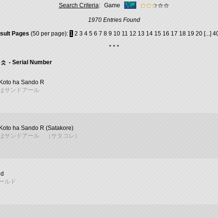
Search Criteria
:
Game
1970 Entries Found
sult Pages
(50 per page):
1
2
3
4
5
6
7
8
9
10
11
12
13
14
15
16
17
18
19
20
[...]
4
* * *
- Serial Number
 Koto ha Sando R
はサンドアール
Koto ha Sando R (Satakore)
はサンドアール （サタコレ）
ld
ールド