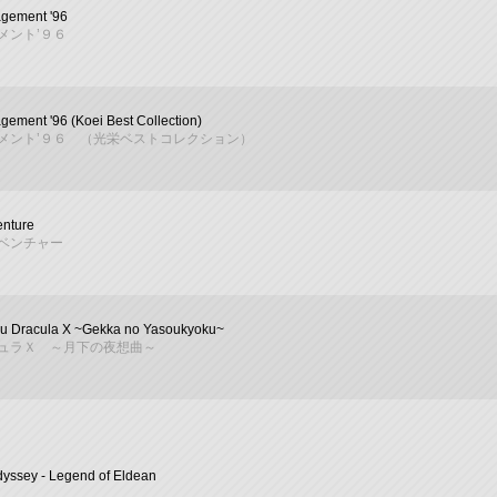
agement '96
メント’９６
gement '96 (Koei Best Collection)
メント’９６ （光栄ベストコレクション）
enture
ベンチャー
u Dracula X ~Gekka no Yasoukyoku~
ュラＸ ～月下の夜想曲～
dyssey - Legend of Eldean