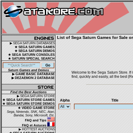
List of Sega Saturn Games for Sale o
▶ SEGA SATURN DATABASES
★ SEGA SATURN GAMES
★ SEGA SATURN DEMOS
★ SEGA SATURN CONSOLES
★ SATURN SPECIAL SEARCH
Saturn Games and Demos
Welcome to the Sega Saturn Store. If it 
▶ GAME BASIC DATABASE
find, quickly and easily, all the bes
▶ DEZAEMON 2 DATABASE
Find the Best Auctions
▶ SEGA SATURN STORE
★ SEGA SATURN STORE GAMES
Alpha
Title
★ SEGA SATURN STORE DEMOS
★ VIDEO GAME STORE
Sega, Nintendo, SNK, NEC, Atari,
Bandai, Sony, Microsoft, Etc.
FAQ and Tips
FAQ et Astuces
▶ HOTTEST AUCTIONS