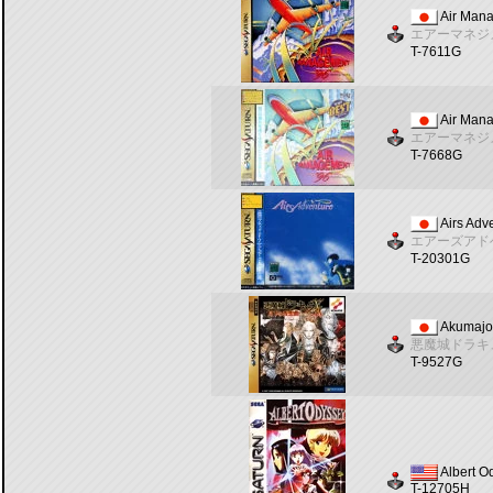
Air Man
エアーマネジ
T-7611G
Air Mana
エアーマネジ
T-7668G
Airs Adv
エアーズアド
T-20301G
Akumajo
悪魔城ドラキ
T-9527G
Albert O
T-12705H