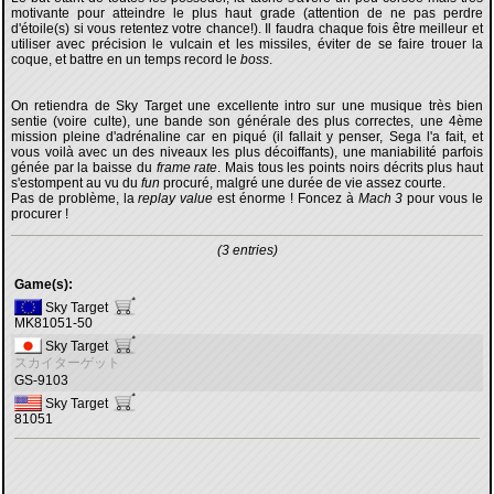
motivante pour atteindre le plus haut grade (attention de ne pas perdre
d'étoile(s) si vous retentez votre chance!). Il faudra chaque fois être meilleur et
utiliser avec précision le vulcain et les missiles, éviter de se faire trouer la
coque, et battre en un temps record le
boss
.
On retiendra de Sky Target une excellente intro sur une musique très bien
sentie (voire culte), une bande son générale des plus correctes, une 4ème
mission pleine d'adrénaline car en piqué (il fallait y penser, Sega l'a fait, et
vous voilà avec un des niveaux les plus décoiffants), une maniabilité parfois
génée par la baisse du
frame rate
. Mais tous les points noirs décrits plus haut
s'estompent au vu du
fun
procuré, malgré une durée de vie assez courte.
Pas de problème, la
replay value
est énorme ! Foncez à
Mach 3
pour vous le
procurer !
(3 entries)
Game(s):
Sky Target
MK81051-50
Sky Target
スカイターゲット
GS-9103
Sky Target
81051