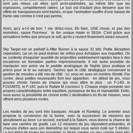
sont pas mieux car elles sont archi-pixélisées, au même titre que les
explosions, complètement ratées. Le tout est d'autant plus desservi que les
effets de transparences sont tramés, et que l'animation souffre d'une baisse de
frame rate
comme il n'est pas permis.
Alors, qu'y a-t-il de bon ? me diriez-vous. Eh bien, UNE chose, et pas des
moindres, sauve l'honneur : le
fun
unique made in SEGA. C'est grâce aux
sensations fortes que procure le soft, qu'on y revient finalement assez souvent.
Sky Target est un palliatif à After Burner à la sauce 32 bits. Petite déception
cependant, car on ne peut réaliser de vrilles pour échapper aux roquettes. On
se contente d'esquiver quantité de projectiles extrêmement rapides face à des
escadrons en formation parfois impressionnants. Il est aussi possible de
manipuler son avion via le
paddle
analogique de Nights (plus pratique et
précis pour le tir au vulcain). Sachez que le côté stratégique concernant la
gestion de missiles a été mis de côté : ici, vous en avez en nombre illimité. Par
contre, deux petites nouveautés font leur apparition : en début de jeu, vous
pouvez choisir l'avion de chasse qui vous attire le plus : un F-14D, le
F15S/MTD, le F-16C puis le Rafale M (cocorico !). Chaque engin possède ses
propres caractéristiques entre équilibre, puissance de feu et maniabilité. Enfin,
vous aurez la possibilité de choisir entre 2 destinations en fin de mission, vous
offrant ainsi plusieurs routes.
Les modes de jeu sont très basiques.
Arcade
et
Ranking
. Le premier vous
propose la conversion de la borne, avec la succession de missions qui
aboutissent au
boss
. Le second, exclusif à la Saturn, vous donne la chance de
faire une carrière de gradé. Les 12 missions du jeu répondent présentes, et
chacune d'elles aura son
debriefing
sur lequel vous serez noté sur 5 étoiles.
Le but étant de toutes les posséder, la tâche s'avère un peu corsée mais très