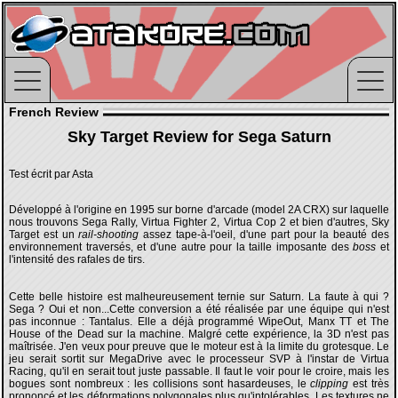
French Review
Sky Target Review for Sega Saturn
Test écrit par Asta
Développé à l'origine en 1995 sur borne d'arcade (model 2A CRX) sur laquelle
nous trouvons Sega Rally, Virtua Fighter 2, Virtua Cop 2 et bien d'autres, Sky
Target est un
rail-shooting
assez tape-à-l'oeil, d'une part pour la beauté des
environnement traversés, et d'une autre pour la taille imposante des
boss
et
l'intensité des rafales de tirs.
Cette belle histoire est malheureusement ternie sur Saturn. La faute à qui ?
Sega ? Oui et non...Cette conversion a été réalisée par une équipe qui n'est
pas inconnue : Tantalus. Elle a déjà programmé WipeOut, Manx TT et The
House of the Dead sur la machine. Malgré cette expérience, la 3D n'est pas
maîtrisée. J'en veux pour preuve que le moteur est à la limite du grotesque. Le
jeu serait sortit sur MegaDrive avec le processeur SVP à l'instar de Virtua
Racing, qu'il en serait tout juste passable. Il faut le voir pour le croire, mais les
bogues sont nombreux : les collisions sont hasardeuses, le
clipping
est très
prononcé et les déformations polygonales plus qu'intolérables. Les textures ne