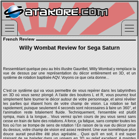
French Review
Willy Wombat Review for Sega Saturn
Ressemblant quelque peu au très illustre Gauntlet, Willy Wombat y remplace la
vue de dessus par une représentation du décor entièrement en 3D, et un
système de rotation baptisée AQV. Voyons ce que cela donne...
C'est ce système qui va vous permettre de vous repérer dans les labyrinthes
en 3D où vous serez plongé. A l'aide des boutons L et R, vous pourrez tout
simplement faire tourner le décor autour de votre personnage, et ainsi révéler
les parties qui étaient hors de votre champ de vision. La rotation se fait
rapidement, puisque seulement 4 seconds sont nécessaires à faire un 360°, et
l'animation reste totalement fluide. Techniquement, l'ensemble est plutôt
sympa, mais à la longue... Vous verrez qu'en cours de jeu vous serez sans
cesse en train de faire des rotations. A force, ça fatigue, sans compter toutes les
fois où l'on se trompe de sens de rotation ! En raison de la vue du décor prise
du dessus, votre champ de vision est assez restreint. Une vue isométrique plus
douce aurait peut-être été plus agréable... Quoi qu'il en soit, il est super
plaisant de se balader dans un univers en 3D au relief excellent. A maintes