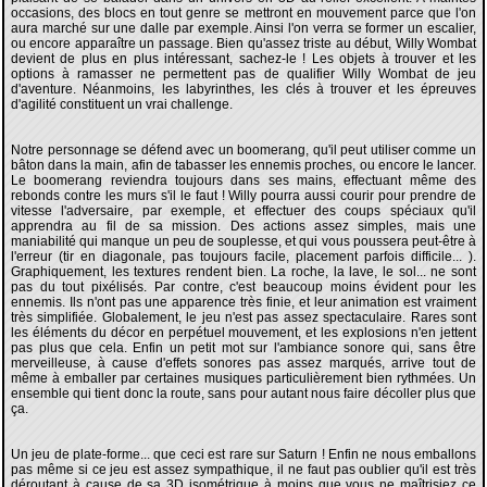
occasions, des blocs en tout genre se mettront en mouvement parce que l'on
aura marché sur une dalle par exemple. Ainsi l'on verra se former un escalier,
ou encore apparaître un passage. Bien qu'assez triste au début, Willy Wombat
devient de plus en plus intéressant, sachez-le ! Les objets à trouver et les
options à ramasser ne permettent pas de qualifier Willy Wombat de jeu
d'aventure. Néanmoins, les labyrinthes, les clés à trouver et les épreuves
d'agilité constituent un vrai challenge.
Notre personnage se défend avec un boomerang, qu'il peut utiliser comme un
bâton dans la main, afin de tabasser les ennemis proches, ou encore le lancer.
Le boomerang reviendra toujours dans ses mains, effectuant même des
rebonds contre les murs s'il le faut ! Willy pourra aussi courir pour prendre de
vitesse l'adversaire, par exemple, et effectuer des coups spéciaux qu'il
apprendra au fil de sa mission. Des actions assez simples, mais une
maniabilité qui manque un peu de souplesse, et qui vous poussera peut-être à
l'erreur (tir en diagonale, pas toujours facile, placement parfois difficile... ).
Graphiquement, les textures rendent bien. La roche, la lave, le sol... ne sont
pas du tout pixélisés. Par contre, c'est beaucoup moins évident pour les
ennemis. Ils n'ont pas une apparence très finie, et leur animation est vraiment
très simplifiée. Globalement, le jeu n'est pas assez spectaculaire. Rares sont
les éléments du décor en perpétuel mouvement, et les explosions n'en jettent
pas plus que cela. Enfin un petit mot sur l'ambiance sonore qui, sans être
merveilleuse, à cause d'effets sonores pas assez marqués, arrive tout de
même à emballer par certaines musiques particulièrement bien rythmées. Un
ensemble qui tient donc la route, sans pour autant nous faire décoller plus que
ça.
Un jeu de plate-forme... que ceci est rare sur Saturn ! Enfin ne nous emballons
pas même si ce jeu est assez sympathique, il ne faut pas oublier qu'il est très
déroutant à cause de sa 3D isométrique à moins que vous ne maîtrisiez ce