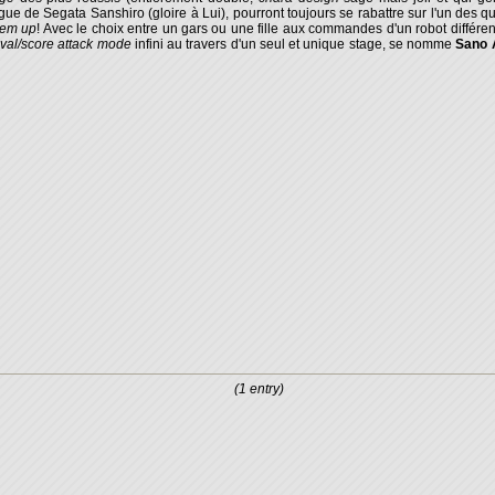
angue de Segata Sanshiro (gloire à Lui), pourront toujours se rabattre sur l'un des q
'em up
! Avec le choix entre un gars ou une fille aux commandes d'un robot diffé
ival/score attack mode
infini au travers d'un seul et unique stage, se nomme
Sano
(1 entry)