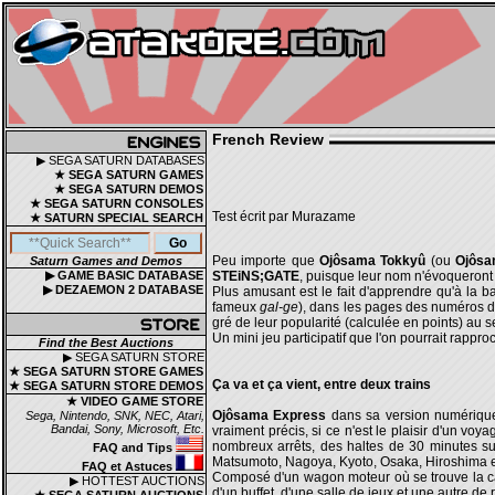
French Review
▶ SEGA SATURN DATABASES
★ SEGA SATURN GAMES
★ SEGA SATURN DEMOS
★ SEGA SATURN CONSOLES
Test écrit par Murazame
★ SATURN SPECIAL SEARCH
Peu importe que
Ojôsama Tokkyû
(ou
Ojôsa
Saturn Games and Demos
▶ GAME BASIC DATABASE
STEiNS;GATE
, puisque leur nom n'évoqueront
▶ DEZAEMON 2 DATABASE
Plus amusant est le fait d'apprendre qu'à la
fameux
gal-ge
), dans les pages des numéros d'o
gré de leur popularité (calculée en points) au se
Un mini jeu participatif que l'on pourrait rappro
Find the Best Auctions
▶ SEGA SATURN STORE
★ SEGA SATURN STORE GAMES
Ça va et ça vient, entre deux trains
★ SEGA SATURN STORE DEMOS
★ VIDEO GAME STORE
Ojôsama Express
dans sa version numérique 
Sega, Nintendo, SNK, NEC, Atari,
Bandai, Sony, Microsoft, Etc.
vraiment précis, si ce n'est le plaisir d'un vo
nombreux arrêts, des haltes de 30 minutes su
FAQ and Tips
Matsumoto, Nagoya, Kyoto, Osaka, Hiroshima e
FAQ et Astuces
Composé d'un wagon moteur où se trouve la ca
▶ HOTTEST AUCTIONS
d'un buffet, d'une salle de jeux et une autre de