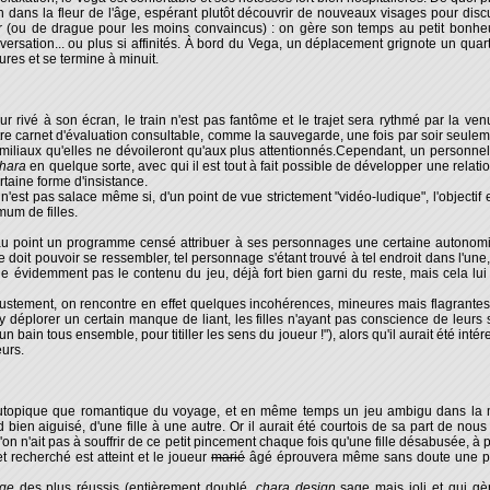
 dans la fleur de l'âge, espérant plutôt découvrir de nouveaux visages pour discute
 (ou de drague pour les moins convaincus) : on gère son temps au petit bonheu
ersation... ou plus si affinités. À bord du Vega, un déplacement grignote un quar
ures et se termine à minuit.
 rivé à son écran, le train n'est pas fantôme et le trajet sera rythmé par la ven
notre carnet d'évaluation consultable, comme la sauvegarde, une fois par soir seulemen
amiliaux qu'elles ne dévoileront qu'aux plus attentionnés.Cependant, un personnel
hara
en quelque sorte, avec qui il est tout à fait possible de développer une relati
taine forme d'insistance.
n'est pas salace même si, d'un point de vue strictement "vidéo-ludique", l'objectif
um de filles.
au point un programme censé attribuer à ses personnages une certaine autonomi
 doit pouvoir se ressembler, tel personnage s'étant trouvé à tel endroit dans l'une
évidemment pas le contenu du jeu, déjà fort bien garni du reste, mais cela lui 
tement, on rencontre en effet quelques incohérences, mineures mais flagrante
 y déplorer un certain manque de liant, les filles n'ayant pas conscience de leur
n bain tous ensemble, pour titiller les sens du joueur !"), alors qu'il aurait été int
eurs.
topique que romantique du voyage, et en même temps un jeu ambigu dans la mes
 bien aiguisé, d'une fille à une autre. Or il aurait été courtois de sa part de nous
on n'ait pas à souffrir de ce petit pincement chaque fois qu'une fille désabusée, à 
et recherché est atteint et le joueur
marié
âgé éprouvera même sans doute une poi
-ge
des plus réussis (entièrement doublé,
chara design
sage mais joli et qui gè