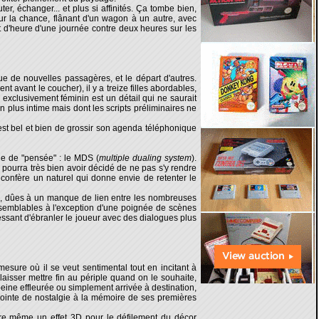
r, échanger... et plus si affinités. Ça tombe bien,
r la chance, flânant d'un wagon à un autre, avec
t d'heure d'une journée contre deux heures sur les
ue de nouvelles passagères, et le départ d'autres.
t avant le coucher), il y a treize filles abordables,
 exclusivement féminin est un détail qui ne saurait
on plus intime mais dont les scripts préliminaires ne
 est bel et bien de grossir son agenda téléphonique
e de "pensée" : le MDS (
multiple dualing system
).
, pourra très bien avoir décidé de ne pas s'y rendre
confère un naturel qui donne envie de retenter le
s, dûes à un manque de lien entre les nombreuses
s semblables à l'exception d'une poignée de scènes
éressant d'ébranler le joueur avec des dialogues plus
ure où il se veut sentimental tout en incitant à
 laisser mettre fin au périple quand on le souhaite,
peine effleurée ou simplement arrivée à destination,
nte de nostalgie à la mémoire de ses premières
re même un effet 3D pour le défilement du décor