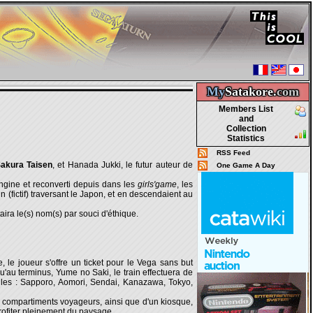
My
Satakore.
com
Members List
and
Collection
Statistics
RSS Feed
akura Taisen
, et Hanada Jukki, le futur auteur de
One Game A Day
ngine et reconverti depuis dans les
girls'game
, les
n (fictif) traversant le Japon, et en descendaient au
aira le(s) nom(s) par souci d'éthique.
e joueur s'offre un ticket pour le Vega sans but
u'au terminus, Yume no Saki, le train effectuera de
illes : Sapporo, Aomori, Sendai, Kanazawa, Tokyo,
 compartiments voyageurs, ainsi que d'un kiosque,
 profiter pleinement du paysage.