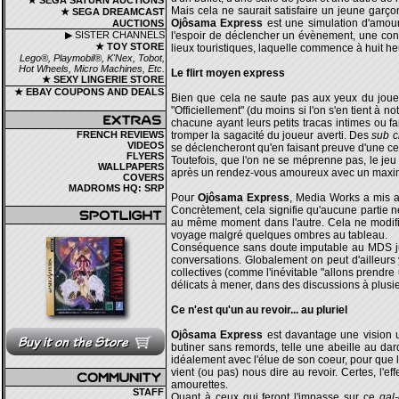
★ SEGA SATURN AUCTIONS
Mais cela ne saurait satisfaire un jeune garçon
★ SEGA DREAMCAST
Ojôsama Express
est une simulation d'amour
AUCTIONS
▶ SISTER CHANNELS
l'espoir de déclencher un évènement, une conv
★ TOY STORE
lieux touristiques, laquelle commence à huit he
Lego®, Playmobil®, K'Nex, Tobot,
Hot Wheels, Micro Machines, Etc.
Le flirt moyen express
★ SEXY LINGERIE STORE
★ EBAY COUPONS AND DEALS
Bien que cela ne saute pas aux yeux du joueur
"Officiellement" (du moins si l'on s'en tient à 
chacune ayant leurs petits tracas intimes ou f
FRENCH REVIEWS
tromper la sagacité du joueur averti. Des
sub c
VIDEOS
se déclencheront qu'en faisant preuve d'une cer
FLYERS
Toutefois, que l'on ne se méprenne pas, le jeu 
WALLPAPERS
après un rendez-vous amoureux avec un maxim
COVERS
MADROMS HQ: SRP
Pour
Ojôsama Express
, Media Works a mis 
Concrètement, cela signifie qu'aucune partie ne
au même moment dans l'autre. Cela ne modifie 
voyage malgré quelques ombres au tableau.
Conséquence sans doute imputable au MDS jus
conversations. Globalement on peut d'ailleurs
collectives (comme l'inévitable "allons prendre u
délicats à mener, dans des discussions à plusi
Ce n'est qu'un au revoir... au pluriel
Ojôsama Express
est davantage une vision u
butiner sans remords, telle une abeille au dard
idéalement avec l'élue de son coeur, pour que l'
vient (ou pas) nous dire au revoir. Certes, l'eff
amourettes.
STAFF
Quant à ceux qui feront l'impasse sur ce
gal