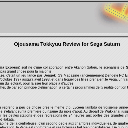
Ojousama Tokkyuu Review for Sega Saturn
ma Express
) soit né d'une collaboration entre Akahori Satoru, le scénariste de
S
 pas grand chose pour la majorité.
 base, c'était un jeu lancé par Dengeki G's Magazine (anciennement Dengeki PC E
ctobre 1997 jusqu'à avril 1998, et dans lequel des filles prenaient le Vega, un trai
in du lectorat, pour laisser leur place à d'autres.
cher, de par son principe d'élimination, à certains programmes de tv réalité dont on t
reprend à peu de chose près le même trip. Lycéen lambda de troisième année, l
yage s'étalant sur la première quinzaine du mois d'août. Au départ de Wakkanai jusq
r les petites stations et des récréations de 24 heures aux portes des grandes v
t Hakata.
bine de la contrôleuse, d'un second dédié aux chambres individuelles, de quatre
 relaxation, le Vega est confortable et ses hôtesses fort bien hospitalières. De quoi