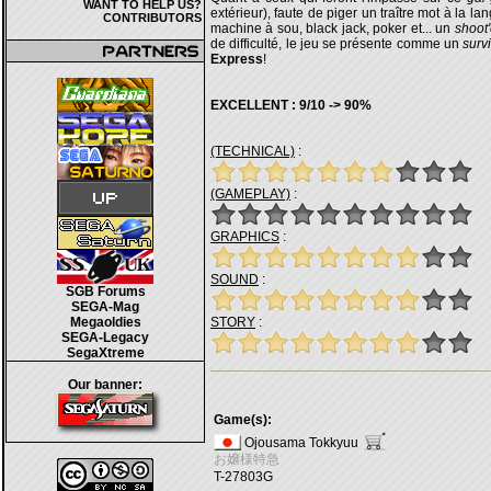
WANT TO HELP US?
extérieur), faute de piger un traître mot à la l
CONTRIBUTORS
machine à sou, black jack, poker et... un
shoot
de difficulté, le jeu se présente comme un
surv
Express
!
EXCELLENT : 9/10 -> 90%
(TECHNICAL)
:
(GAMEPLAY)
:
GRAPHICS
:
SOUND
:
SGB Forums
SEGA-Mag
Megaoldies
STORY
:
SEGA-Legacy
SegaXtreme
Our banner:
Game(s):
Ojousama Tokkyuu
お嬢様特急
T-27803G