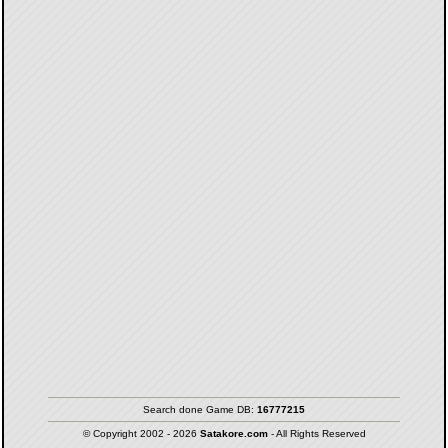
Search done Game DB:
16777215
© Copyright 2002 - 2026
Satakore.com
- All Rights Reserved