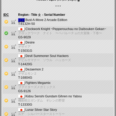
* * *
IDC
Region - Title
- Serial Number
Bust-A-Move 2 Arcade Edition
T-8132H-50
Clockwork Knight ~Pepperouchau no Daibouken Gekan~
クロックワーク ナイト 〜ペパルーチョの大冒険・下巻〜
GS-9029
Desire
デザイア
T-15031G
Devil Summoner Soul Hackers
デビルサマナー ソウル ハッカーズ
T-14420G
Dezaemon 2
デザエモン２
T-16804G
Fighters Megamix
ファイターズメガミックス
GS-9126
Kidou Senshi Gundam Gihren no Yabou
機動戦士ガンダム ギレンの野望
T-13330G
Lunar Silver Star Story
ルナ シルバースターストーリー