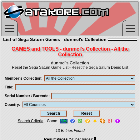
List of Sega Saturn Games - dunmcl's Collection
GAMES and TOOLS -
dunmcl's Collection
- All the
Collection
dunmcl's Collection
Reset the Sega Saturn Game List
-
Reset the Sega Saturn Demo List
Member's Collection
Title
Serial Number / Barcode
Country
Search Criteria
:
Game
13 Entries Found
Result Pages
(50 per page):
1