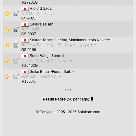
T-27901G
Riglord Saga
リグロード サーガ
GS-9021
Sakura Taisen
サクラ大戦
GS-9037
Sakura Taisen 2 ~Kimi, Shinitamou Koto Nakare~
サクラ大戦２ 〜君、死にたもうことなかれ〜
GS-9198
Sonic Wings Special
ソニックウイングス・スペシャル
T-26402G
Suiko Enbu ~Fuuun Saiki~
水滸演武 〜風雲再起〜
T-1305G
* * *
Result Pages
(50 per page):
1
© Copyright 2005 - 2026
Satakore.com