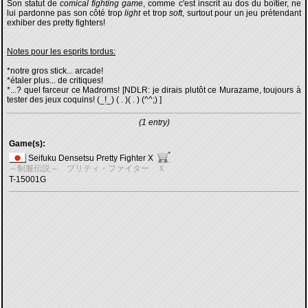
Son statut de
comical fighting game
, comme c'est inscrit au dos du boîtier, ne
lui pardonne pas son côté trop
light
et trop
soft
, surtout pour un jeu prétendant
exhiber des pretty fighters!
Notes pour les esprits tordus:
*notre gros stick... arcade!
*étaler plus... de critiques!
*...? quel farceur ce Madroms! [NDLR: je dirais plutôt ce Murazame, toujours à
tester des jeux coquins! (_!_) ( . )( . ) (^^;) ]
(1 entry)
Game(s):
Seifuku Densetsu Pretty Fighter X
～制服伝説～ プリティ・ファイター Ｘ
T-15001G