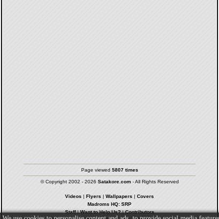
Page viewed
5807 times
© Copyright 2002 - 2026
Satakore.com
- All Rights Reserved
Videos
|
Flyers
|
Wallpapers
|
Covers
Madroms HQ: SRP
Staff
|
Want to Help Us?
|
Contributors
We use cookies to personalise content and ads, to provide social media feature