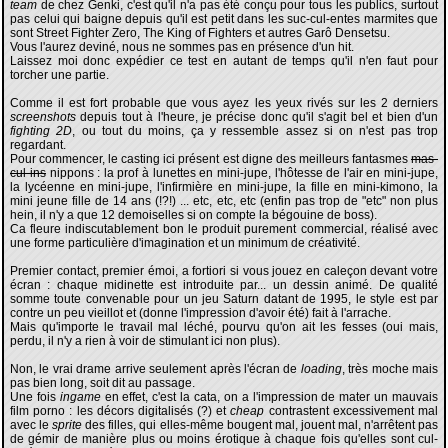
team
de chez Genki, c'est qu'il n'a pas été conçu pour tous les publics, surtout
pas celui qui baigne depuis qu'il est petit dans les suc-cul-entes marmites que
sont Street Fighter Zero, The King of Fighters et autres Garô Densetsu.
Vous l'aurez deviné, nous ne sommes pas en présence d'un hit.
Laissez moi donc expédier ce test en autant de temps qu'il n'en faut pour
torcher une partie.
Comme il est fort probable que vous ayez les yeux rivés sur les 2 derniers
screenshots
depuis tout à l'heure, je précise donc qu'il s'agit bel et bien d'un
fighting 2D
, ou tout du moins, ça y ressemble assez si on n'est pas trop
regardant.
Pour commencer, le casting ici présent est digne des meilleurs fantasmes
mas-
cul-ins
nippons : la prof à lunettes en mini-jupe, l'hôtesse de l'air en mini-jupe,
la lycéenne en mini-jupe, l'infirmière en mini-jupe, la fille en mini-kimono, la
mini jeune fille de 14 ans (!?!) ... etc, etc, etc (enfin pas trop de "etc" non plus
hein, il n'y a que 12 demoiselles si on compte la bégouine de boss).
Ca fleure indiscutablement bon le produit purement commercial, réalisé avec
une forme particulière d'imagination et un minimum de créativité.
Premier contact, premier émoi, a fortiori si vous jouez en caleçon devant votre
écran : chaque midinette est introduite par... un dessin animé. De qualité
somme toute convenable pour un jeu Saturn datant de 1995, le style est par
contre un peu vieillot et (donne l'impression d'avoir été) fait à l'arrache.
Mais qu'importe le travail mal léché, pourvu qu'on ait les fesses (oui mais,
perdu, il n'y a rien à voir de stimulant ici non plus).
Non, le vrai drame arrive seulement après l'écran de
loading
, très moche mais
pas bien long, soit dit au passage.
Une fois
ingame
en effet, c'est la cata, on a l'impression de mater un mauvais
film porno : les décors digitalisés (?) et
cheap
contrastent excessivement mal
avec le
sprite
des filles, qui elles-même bougent mal, jouent mal, n'arrêtent pas
de gémir de manière plus ou moins érotique à chaque fois qu'elles sont cul-