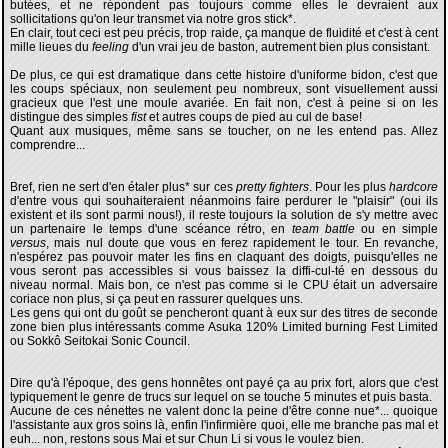
butées, et ne répondent pas toujours comme elles le devraient aux
sollicitations qu'on leur transmet via notre gros stick*.
En clair, tout ceci est peu précis, trop raide, ça manque de fluidité et c'est à cent
mille lieues du
feeling
d'un vrai jeu de baston, autrement bien plus consistant.
De plus, ce qui est dramatique dans cette histoire d'uniforme bidon, c'est que
les coups spéciaux, non seulement peu nombreux, sont visuellement aussi
gracieux que l'est une moule avariée. En fait non, c'est à peine si on les
distingue des simples
fist
et autres coups de pied au cul de base!
Quant aux musiques, même sans se toucher, on ne les entend pas. Allez
comprendre...
Bref, rien ne sert d'en étaler plus* sur ces
pretty fighters
. Pour les plus
hardcore
d'entre vous qui souhaiteraient néanmoins faire perdurer le "plaisir" (oui ils
existent et ils sont parmi nous!), il reste toujours la solution de s'y mettre avec
un partenaire le temps d'une scéance rétro, en
team battle
ou en simple
versus
, mais nul doute que vous en ferez rapidement le tour. En revanche,
n'espérez pas pouvoir mater les fins en claquant des doigts, puisqu'elles ne
vous seront pas accessibles si vous baissez la diffi-cul-té en dessous du
niveau normal. Mais bon, ce n'est pas comme si le CPU était un adversaire
coriace non plus, si ça peut en rassurer quelques uns.
Les gens qui ont du goût se pencheront quant à eux sur des titres de seconde
zone bien plus intéressants comme Asuka 120% Limited burning Fest Limited
ou Sokkô Seitokai Sonic Council.
Dire qu'à l'époque, des gens honnêtes ont payé ça au prix fort, alors que c'est
typiquement le genre de trucs sur lequel on se touche 5 minutes et puis basta.
Aucune de ces nénettes ne valent donc la peine d'être conne nue*... quoique
l'assistante aux gros soins là, enfin l'infirmière quoi, elle me branche pas mal et
euh... non, restons sous Mai et sur Chun Li si vous le voulez bien.