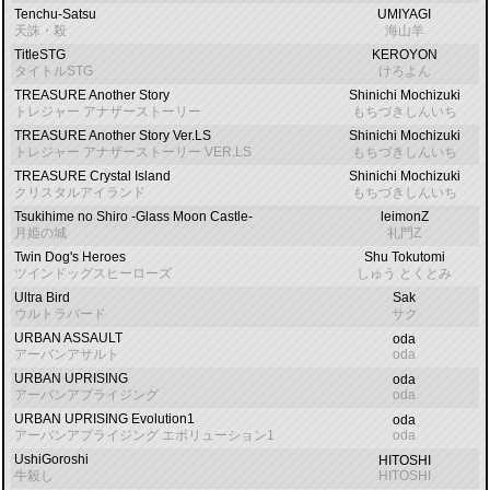
Tenchu-Satsu
UMIYAGI
天誅・殺
海山羊
TitleSTG
KEROYON
タイトルSTG
けろよん
TREASURE Another Story
Shinichi Mochizuki
トレジャー アナザーストーリー
もちづきしんいち
TREASURE Another Story Ver.LS
Shinichi Mochizuki
トレジャー アナザーストーリー VER.LS
もちづきしんいち
TREASURE Crystal Island
Shinichi Mochizuki
クリスタルアイランド
もちづきしんいち
Tsukihime no Shiro -Glass Moon Castle-
leimonZ
月姫の城
礼門Z
Twin Dog's Heroes
Shu Tokutomi
ツインドッグスヒーローズ
しゅう とくとみ
Ultra Bird
Sak
ウルトラバード
サク
URBAN ASSAULT
oda
アーバンアサルト
oda
URBAN UPRISING
oda
アーバンアプライジング
oda
URBAN UPRISING Evolution1
oda
アーバンアプライジング エボリューション1
oda
UshiGoroshi
HITOSHI
牛殺し
HITOSHI