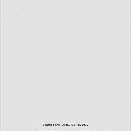
Search done (Deza2 DB):
509972