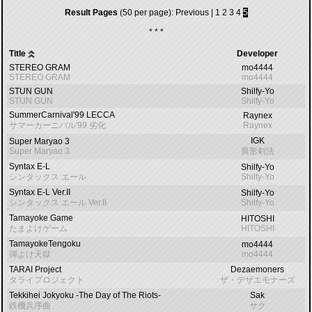
Result Pages
(50 per page):
Previous
|
1
2
3
4
5
* * *
Title
Developer
STEREO GRAM
mo4444
STEREO GRAM
mo4444
STUN GUN
Shilfy-Yo
STUN GUN
Shilfy-Yo
SummerCarnival'99 LECCA
Raynex
サマーカーニバル'99 劣化
Raynex
IGK
Super Maryao 3
Super Maryao 3
異形剣法
Syntax E-L
Shilfy-Yo
シンタックス エール
Shilfy-Yo
Syntax E-L Ver.II
Shilfy-Yo
シンタックス エール Ver.II
Shilfy-Yo
Tamayoke Game
HITOSHI
たまよけゲーム
HITOSHI
TamayokeTengoku
mo4444
弾よけ天獄
mo4444
TARAI Project
Dezaemoners
タライプロジェクト
ザ・デザエモナーズ
Tekkihei Jokyoku -The Day of The Riots-
Sak
鉄機兵序曲
サク