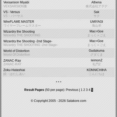
Vexsarsion Miyabi
Athena
VEXSARSION雅
株式会社アテナ
VS - Versus
Sak
VS・バーサス
サク
WireFLAME MASTER
UMIYAGI
ワイヤーフレームマスター
海山羊
Mac=Goe
Wizardry the Shooting
Wizardry THE SHOOTING
まっく＝ごえ
Mac=Goe
Wizardry the Shooting -2nd Stage-
Wizardry THE SHOOTING -2nd Stage-
まっく＝ごえ
Gudakuma
World of Distortion
World Of Distortion
グダくま
leimonZ
ZANAC-Ray
ZANAC-RAY
礼門Z
Zoku-Hatashiai
KONNICHIHA
続・はたしあい
こんにちは
* * *
Result Pages
(50 per page):
Previous
|
1
2
3
4
5
© Copyright 2005 - 2026
Satakore.com