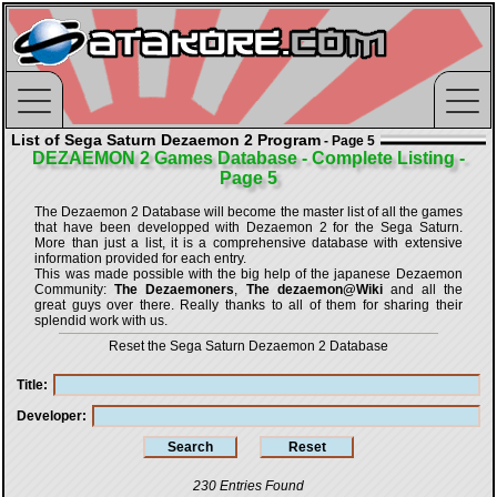
List of Sega Saturn Dezaemon 2 Program
- Page 5
DEZAEMON 2 Games Database - Complete Listing -
Page 5
The Dezaemon 2 Database will become the master list of all the games
that have been developped with
Dezaemon 2 for the Sega Saturn
.
More than just a list, it is a comprehensive database with extensive
information provided for each entry.
This was made possible with the big help of the japanese Dezaemon
Community:
The Dezaemoners
,
The dezaemon@Wiki
and all the
great guys over there. Really thanks to all of them for sharing their
splendid work with us.
Reset the Sega Saturn Dezaemon 2 Database
Title
Developer
230 Entries Found