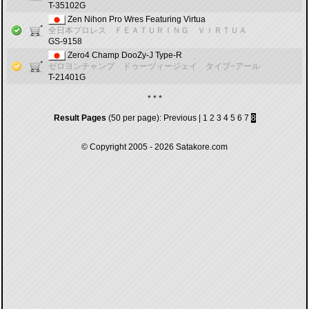
T-35102G
Zen Nihon Pro Wres Featuring Virtua
全日本プロレス ＦＥＡＴＵＲＩＮＧ ＶＩＲＴＵＡ
GS-9158
Zero4 Champ DooZy-J Type-R
ゼロヨンチャンプ ドゥーヅィージェイ タイプ−アール
T-21401G
* * *
Result Pages
(50 per page):
Previous
|
1
2
3
4
5
6
7
8
© Copyright 2005 - 2026
Satakore.com