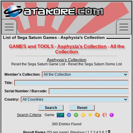
List of Sega Saturn Games - Asphyxia's Collection
GAMES and TOOLS -
Asphyxia's Collection
- All the
Collection
Asphyxia's Collection
Reset the Sega Saturn Game List
-
Reset the Sega Saturn Demo List
Member's Collection
Title
Serial Number / Barcode
Country
Search Criteria
:
Game
360 Entries Found
Result Pages
(50 per page):
Previous
|
1
2
3
4
5
6
7
8