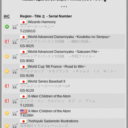
* * *
IAC
Region - Title
- Serial Number
Wizards Harmony
ウィザーズハーモニー
T-22001G
World Advanced Daisenryaku ~Koutetsu no Senpuu~
ワールドアドバンスド大戦略 ～鋼鉄の戦風～
GS-9025
World Advanced Daisenryaku ~Sakusen File~
ワールドアドバンスド大戦略 ～作戦ファイル～
GS-9082
World Cup '98 France ~Road to Win~
ワールドカップ ’９８フランス ～Ｒｏａｄ ｔｏ Ｗｉｎ～
GS-9196
World Series Baseball II
ワールドシリーズベースボールⅡ
GS-9120
X-Men Children of the Atom
エックス・メン チルドレン オブ ジ アトム
T-1203G
X-Men Children of the Atom
T-8108H
Yoshiyuki Sadamoto Illustrations
貞本義行イラストレーションズ