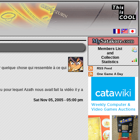
My
Satakore.
com
Members List
and
Collection
Statistics
er quelque chose qui ressemble à ce qui
RSS Feed
One Game A Day
 pour lequel Azath nous avait fait la vidéo il y a
Sat Nov 05, 2005 - 05:00 pm