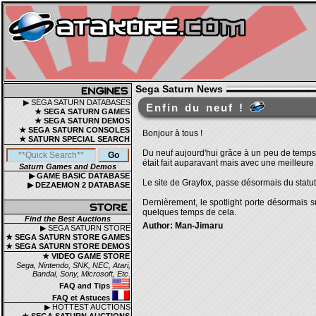
Sega Saturn News
▶ SEGA SATURN DATABASES
Enfin du neuf !
★ SEGA SATURN GAMES
★ SEGA SATURN DEMOS
★ SEGA SATURN CONSOLES
Bonjour à tous !
★ SATURN SPECIAL SEARCH
Du neuf aujourd'hui grâce à un peu de temps 
était fait auparavant mais avec une meilleure f
Saturn Games and Demos
▶ GAME BASIC DATABASE
Le site de Grayfox, passe désormais du statu
▶ DEZAEMON 2 DATABASE
Dernièrement, le spotlight porte désormais su
quelques temps de cela.
Find the Best Auctions
Author: Man-Jimaru
▶ SEGA SATURN STORE
★ SEGA SATURN STORE GAMES
★ SEGA SATURN STORE DEMOS
★ VIDEO GAME STORE
Sega, Nintendo, SNK, NEC, Atari,
Bandai, Sony, Microsoft, Etc.
FAQ and Tips
FAQ et Astuces
▶ HOTTEST AUCTIONS