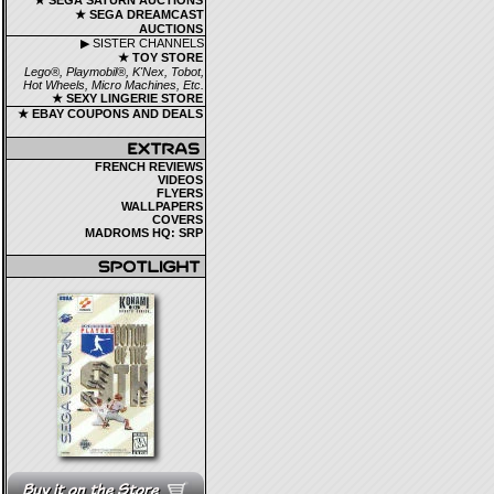
★ SEGA SATURN AUCTIONS
★ SEGA DREAMCAST
AUCTIONS
▶ SISTER CHANNELS
★ TOY STORE
Lego®, Playmobil®, K'Nex, Tobot,
Hot Wheels, Micro Machines, Etc.
★ SEXY LINGERIE STORE
★ EBAY COUPONS AND DEALS
FRENCH REVIEWS
VIDEOS
FLYERS
WALLPAPERS
COVERS
MADROMS HQ: SRP