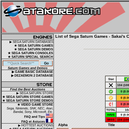
List of Sega Saturn Games - Sakai's C
▶ SEGA SATURN DATABASES
★ SEGA SATURN GAMES
★ SEGA SATURN DEMOS
★ SEGA SATURN CONSOLES
★ SATURN SPECIAL SEARCH
Saturn Games and Demos
▶ GAME BASIC DATABASE
▶ DEZAEMON 2 DATABASE
Stat
104 (10
Find the Best Auctions
0 (0.0
▶ SEGA SATURN STORE
★ SEGA SATURN STORE GAMES
0 (0.0
★ SEGA SATURN STORE DEMOS
0 (0.0
★ VIDEO GAME STORE
Sega, Nintendo, SNK, NEC, Atari,
TOTAL
10
Bandai, Sony, Microsoft, Etc.
HAVE
0 (0.0
FAQ and Tips
MISS
104 (10
FAQ et Astuces
Alpha
Title
▶ HOTTEST AUCTIONS