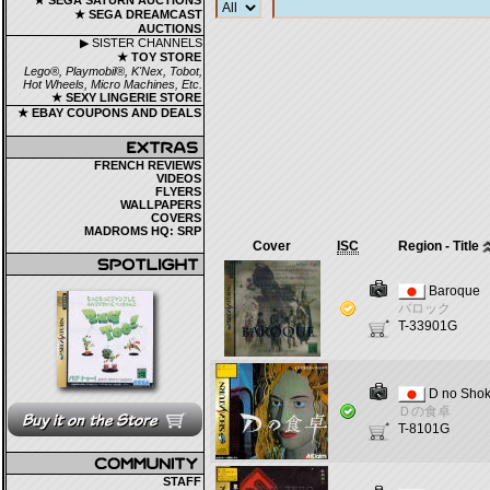
★ SEGA SATURN AUCTIONS
★ SEGA DREAMCAST
AUCTIONS
▶ SISTER CHANNELS
★ TOY STORE
Lego®, Playmobil®, K'Nex, Tobot,
Hot Wheels, Micro Machines, Etc.
★ SEXY LINGERIE STORE
★ EBAY COUPONS AND DEALS
FRENCH REVIEWS
VIDEOS
FLYERS
WALLPAPERS
COVERS
MADROMS HQ: SRP
Cover
ISC
Region - Title
Baroque
バロック
T-33901G
D no Shok
Ｄの食卓
T-8101G
STAFF