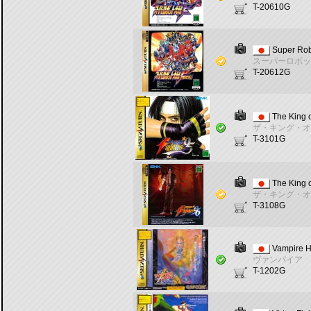
T-20610G
Super Rob
スーパーロボッ
T-20612G
The King o
ザ・キング・オ
T-3101G
The King o
ザ・キング・オ
T-3108G
Vampire H
ヴァンパイア 
T-1202G