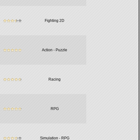
Fighting 2D
Action - Puzzle
Racing
RPG
Simulation - RPG