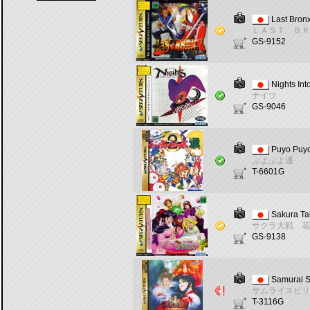
Last Bron
ＬＡＳＴ ＢＲ
GS-9152
Nights Int
ナイツ
GS-9046
Puyo Puy
ぷよぷよ通
T-6601G
Sakura Ta
サクラ大戦 花
GS-9138
Samurai S
サムライスピリ
T-3116G