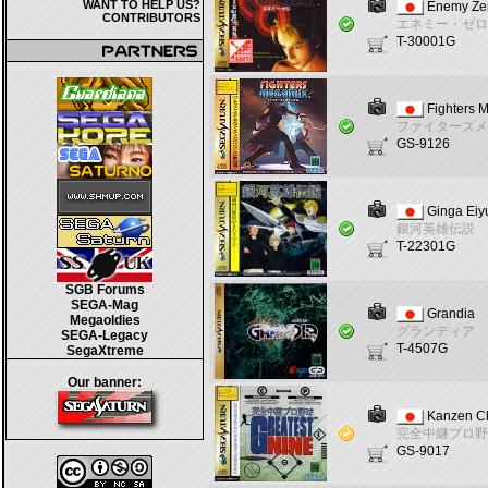
WANT TO HELP US?
Enemy Ze
CONTRIBUTORS
エネミー・ゼロ
T-30001G
Fighters 
ファイターズメ
GS-9126
Ginga Eiy
銀河英雄伝説
T-22301G
SGB Forums
SEGA-Mag
Grandia
Megaoldies
グランディア
SEGA-Legacy
T-4507G
SegaXtreme
Our banner:
Kanzen Ch
完全中継プロ野
GS-9017