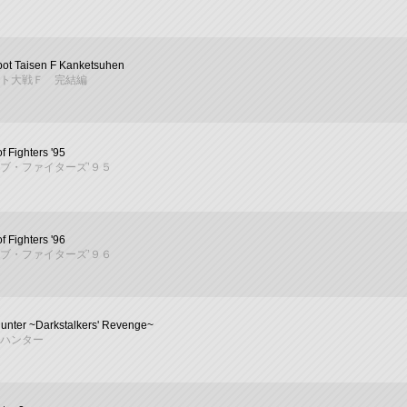
ot Taisen F Kanketsuhen
ト大戦Ｆ 完結編
f Fighters '95
ブ・ファイターズ’９５
f Fighters '96
ブ・ファイターズ’９６
unter ~Darkstalkers' Revenge~
ハンター