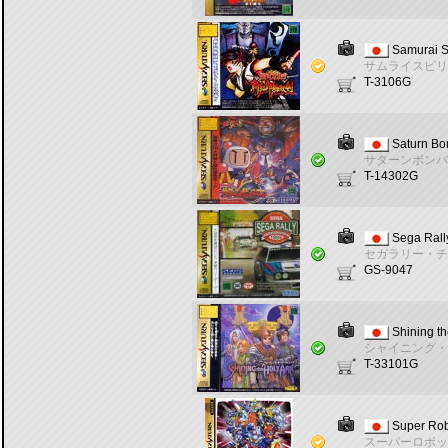
Samurai S
サムライスピリ
T-3106G
Saturn B
サターンボンバ
T-14302G
Sega Rall
セガラリー・チ
GS-9047
Shining th
シャイニング・
T-33101G
Super Rob
スーパーロボッ