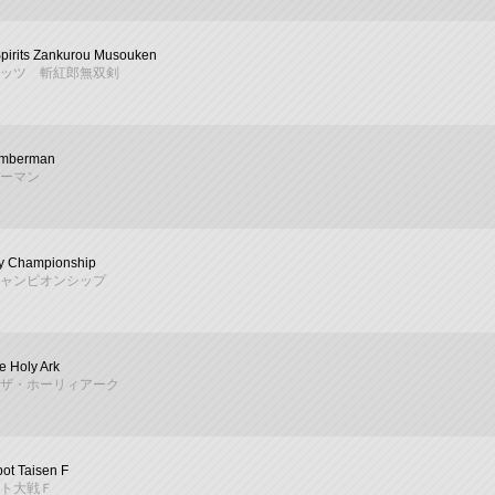
pirits Zankurou Musouken
ッツ 斬紅郎無双剣
omberman
ーマン
y Championship
ャンピオンシップ
e Holy Ark
ザ・ホーリィアーク
ot Taisen F
ト大戦Ｆ