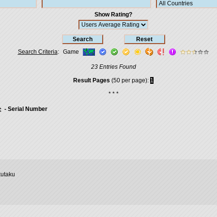
Show Rating?
Search Criteria
:
Game
23 Entries Found
Result Pages
(50 per page):
1
* * *
- Serial Number
utaku