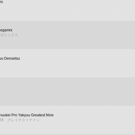
ro
Megamix
ガミックス
uu Densetsu
uukei Pro Yakyuu Greatest Nine
球 グレイテストナイン