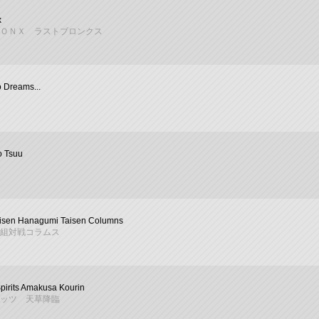
x
ＯＮＸ ラストブロンクス
o Dreams...
o Tsuu
isen Hanagumi Taisen Columns
組対戦コラムス
pirits Amakusa Kourin
ッツ 天草降臨