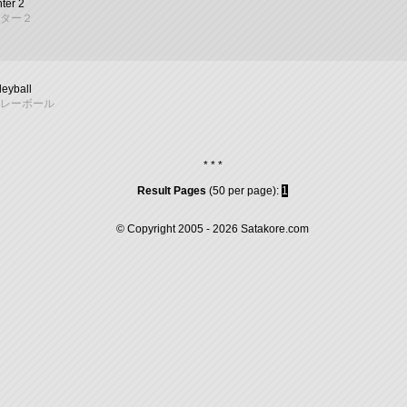
hter 2
ター２
leyball
レーボール
* * *
Result Pages
(50 per page):
1
© Copyright 2005 - 2026
Satakore.com