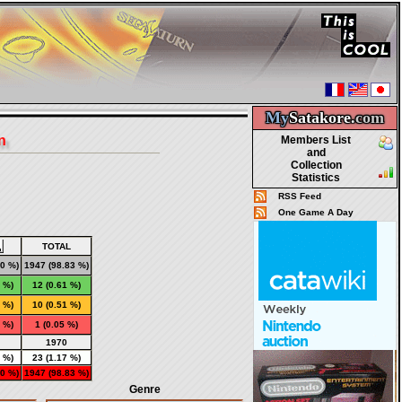
My
Satakore.
com
n
Members List
and
Collection
Statistics
RSS Feed
One Game A Day
TOTAL
00 %)
1947
(98.83 %)
0 %)
12
(0.61 %)
0 %)
10
(0.51 %)
0 %)
1
(0.05 %)
1970
0 %)
23 (1.17 %)
00 %)
1947 (98.83 %)
Genre