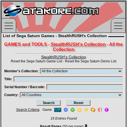
List of Sega Saturn Games - StealthRUSH's Collection
GAMES and TOOLS -
StealthRUSH's Collection
- All the
Collection
StealthRUSH's Collection
Reset the Sega Saturn Game List
-
Reset the Sega Saturn Demo List
Member's Collection
Title
Serial Number / Barcode
Country
Search Criteria
:
Game
19 Entries Found
Result Pages
(50 per page):
1