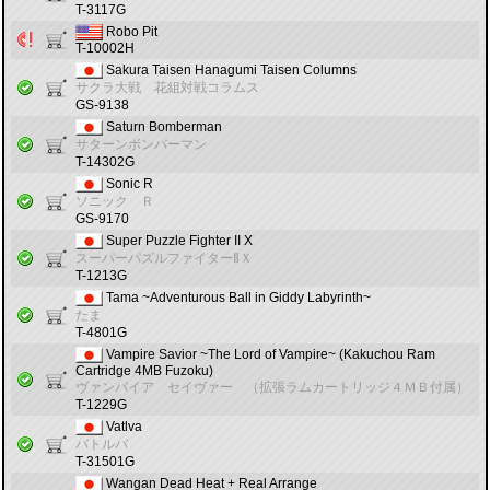
T-3117G
Robo Pit
T-10002H
Sakura Taisen Hanagumi Taisen Columns
サクラ大戦 花組対戦コラムス
GS-9138
Saturn Bomberman
サターンボンバーマン
T-14302G
Sonic R
ソニック Ｒ
GS-9170
Super Puzzle Fighter II X
スーパーパズルファイターⅡＸ
T-1213G
Tama ~Adventurous Ball in Giddy Labyrinth~
たま
T-4801G
Vampire Savior ~The Lord of Vampire~ (Kakuchou Ram
Cartridge 4MB Fuzoku)
ヴァンパイア セイヴァー （拡張ラムカートリッジ４ＭＢ付属）
T-1229G
Vatlva
バトルバ
T-31501G
Wangan Dead Heat + Real Arrange