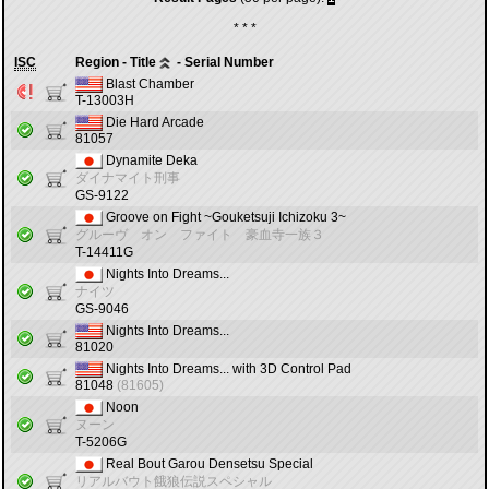
* * *
ISC
Region - Title
- Serial Number
Blast Chamber
T-13003H
Die Hard Arcade
81057
Dynamite Deka
ダイナマイト刑事
GS-9122
Groove on Fight ~Gouketsuji Ichizoku 3~
グルーヴ オン ファイト 豪血寺一族３
T-14411G
Nights Into Dreams...
ナイツ
GS-9046
Nights Into Dreams...
81020
Nights Into Dreams... with 3D Control Pad
81048
(81605)
Noon
ヌーン
T-5206G
Real Bout Garou Densetsu Special
リアルバウト餓狼伝説スペシャル