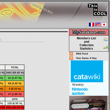
My
Satakore.
com
Members List
and
Collection
Statistics
RSS Feed
One Game A Day
TOTAL
0 %)
1841
(93.45 %)
 %)
21
(1.07 %)
 %)
68
(3.45 %)
 %)
3
(0.15 %)
 %)
37
(1.88 %)
1970
 %)
129 (6.55 %)
0 %)
1841 (93.45 %)