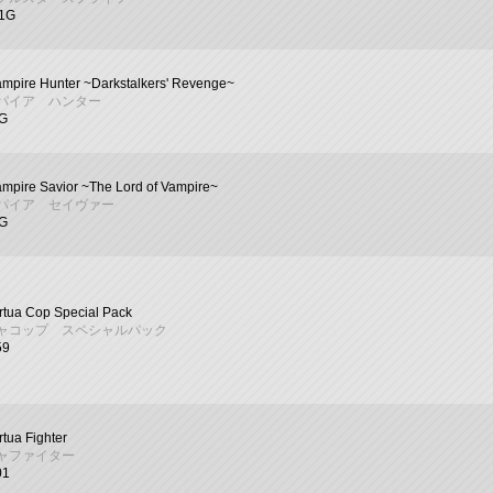
01G
mpire Hunter ~Darkstalkers' Revenge~
パイア ハンター
2G
mpire Savior ~The Lord of Vampire~
パイア セイヴァー
8G
rtua Cop Special Pack
ャコップ スペシャルパック
59
rtua Fighter
ャファイター
01