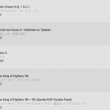
ito Chase H.Q. + S.C.I.
ーチェイスＨ．Ｑ．＋Ｓ．Ｃ．Ｉ．
G
nchi wo Kurau II ~Sekiheki no Tatakai~
喰らうⅡ 赤壁の戦い
7G
tris S
スＳ
02G
e King of Fighters '96
ング・オブ・ファイターズ’９６
8G
e King of Fighters '96 + '95 (Gentei KOF Double Pack)
ング・オブ・ファイターズ’９６＋’９５ 限定ＫＯＦダブルパック
G