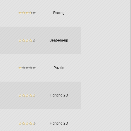
Racing
Beat-em-up
Puzzle
Fighting 2D
Fighting 2D