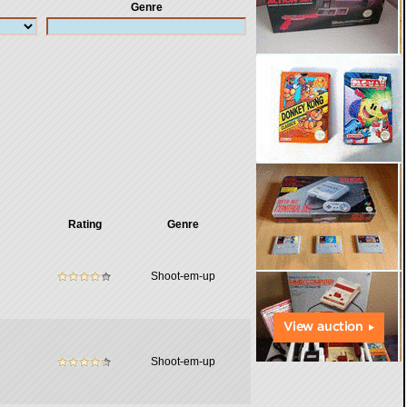
Genre
Rating
Genre
Shoot-em-up
Shoot-em-up