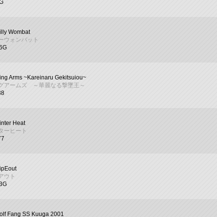
6G
illy Wombat
ーウォンバット
06G
ng Arms ~Kareinaru Gekitsuiou~
グアームズ ～華麗なる撃墜王～
38
nter Heat
ターヒート
77
ipEout
アウト
03G
olf Fang SS Kuuga 2001