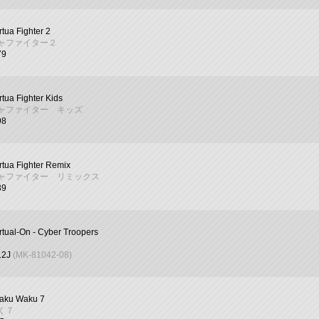
rtua Fighter 2
ャファイター２
79
rtua Fighter Kids
ャファイター キッズ
98
rtua Fighter Remix
ャファイター リミックス
39
rtual-On - Cyber Troopers
12J
(MK-81042-08)
aku Waku 7
く７