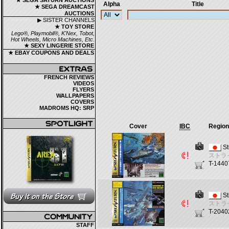
★ SEGA SATURN AUCTIONS
Alpha
Title
★ SEGA DREAMCAST
AUCTIONS
▶ SISTER CHANNELS
★ TOY STORE
Lego®, Playmobil®, K'Nex, Tobot,
Hot Wheels, Micro Machines, Etc.
★ SEXY LINGERIE STORE
★ EBAY COUPONS AND DEALS
FRENCH REVIEWS
VIDEOS
FLYERS
WALLPAPERS
COVERS
MADROMS HQ: SRP
Cover
IBC
Region 
St
ストラ
T-144
St
ストラ
T-204
STAFF