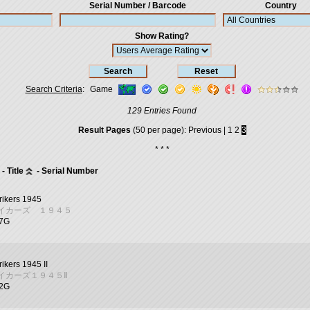
Serial Number / Barcode
Country
Show Rating?
Search Criteria
:
Game
129 Entries Found
Result Pages
(50 per page):
Previous
|
1
2
3
* * *
- Title
- Serial Number
rikers 1945
イカーズ １９４５
07G
rikers 1945 II
イカーズ１９４５Ⅱ
02G