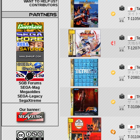
WANT TO HELP US?
CONTRIBUTORS
Ta
タイト
T-1105
Te
天地を
T-120
Te
テトリ
T-208
SGB Forums
SEGA-Mag
Megaoldies
SEGA-Legacy
Th
SegaXtreme
ザ・キ
T-310
Our banner:
Th
ザ・キ
T-3110