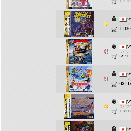
T-151
W
ウィリ
T-143
Wi
ウイン
GS-90
Wi
ウィン
GS-91
W
ワイプ
T-186
W