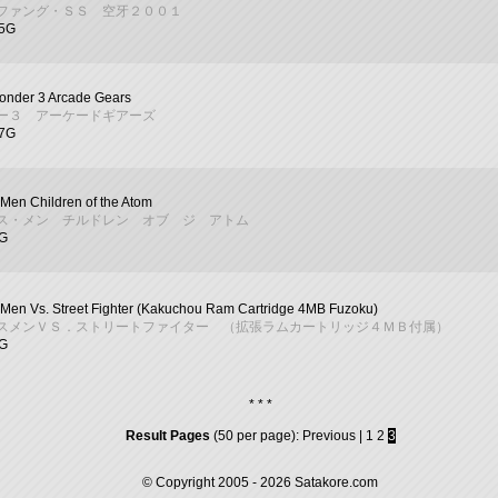
ファング・ＳＳ 空牙２００１
05G
onder 3 Arcade Gears
ー３ アーケードギアーズ
07G
Men Children of the Atom
ス・メン チルドレン オブ ジ アトム
3G
Men Vs. Street Fighter (Kakuchou Ram Cartridge 4MB Fuzoku)
スメンＶＳ．ストリートファイター （拡張ラムカートリッジ４ＭＢ付属）
6G
* * *
Result Pages
(50 per page):
Previous
|
1
2
3
© Copyright 2005 - 2026
Satakore.com