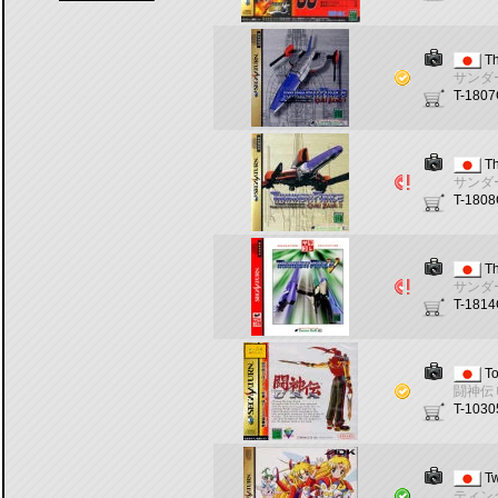
Th
サンダ
T-180
Th
サンダ
T-180
Th
サンダ
T-181
T
闘神伝
T-103
Tw
ティン