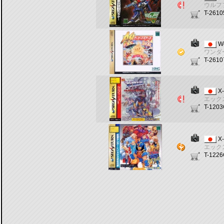
ウルフ
T-261
W
ワンダ
T-261
X-
エック
T-120
X-
エック
T-122