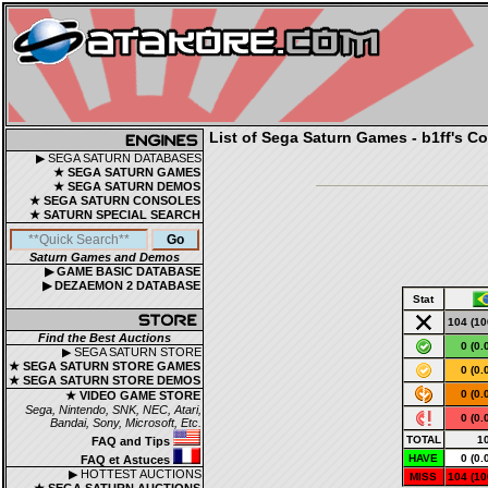
List of Sega Saturn Games - b1ff's Co
▶ SEGA SATURN DATABASES
★ SEGA SATURN GAMES
★ SEGA SATURN DEMOS
★ SEGA SATURN CONSOLES
★ SATURN SPECIAL SEARCH
Saturn Games and Demos
▶ GAME BASIC DATABASE
▶ DEZAEMON 2 DATABASE
Stat
104 (10
Find the Best Auctions
0 (0.
▶ SEGA SATURN STORE
★ SEGA SATURN STORE GAMES
0 (0.
★ SEGA SATURN STORE DEMOS
0 (0.
★ VIDEO GAME STORE
Sega, Nintendo, SNK, NEC, Atari,
0 (0.
Bandai, Sony, Microsoft, Etc.
TOTAL
1
FAQ and Tips
HAVE
0 (0.
FAQ et Astuces
▶ HOTTEST AUCTIONS
MISS
104 (10