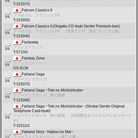
T-31507G
Falcom Classics II
ファルコム クラシックスⅡ
T-31505G
Falcom Classics II (Ongaku CD-tsuki Gentei Premium-ban)
ファルコム クラシックスⅡ （音楽ＣＤ付 限定プレミアム版）
T-31504G
Fantastep
ファンタステップ
T-5710G
Fantasy Zone
ファンタジーゾーン
GS-9136
Farland Saga
ファーランドサーガ
T-32507G
Farland Saga ~Toki no Michishirube~
ファーランドサーガ 時の道標
T-32509G
Farland Saga ~Toki no Michishirube~ (Shokai Gentei Original
Telephone Card-tsuki)
ファーランドサーガ 時の道標 （初回限定オリジナルテレホンカード
付）
T-32511G
Farland Story ~Habou no Mai~
ファーランドストーリー ～破亡の舞～