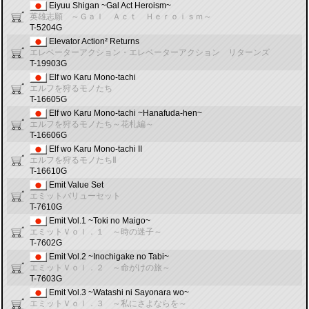
Eiyuu Shigan ~Gal Act Heroism~
英雄志願 ～Ｇａｌ Ａｃｔ Ｈｅｒｏｉｓｍ～
T-5204G
Elevator Action² Returns
エレベーターアクション・エレベーターアクション リターンズ
T-19903G
Elf wo Karu Mono-tachi
エルフを狩るモノたち
T-16605G
Elf wo Karu Mono-tachi ~Hanafuda-hen~
エルフを狩るモノたち～花札編～
T-16606G
Elf wo Karu Mono-tachi II
エルフを狩るモノたちⅡ
T-16610G
Emit Value Set
エミットバリューセット
T-7610G
Emit Vol.1 ~Toki no Maigo~
エミットＶｏｌ．１ ～時の迷子～
T-7602G
Emit Vol.2 ~Inochigake no Tabi~
エミットＶｏｌ．２ ～命がけの旅～
T-7603G
Emit Vol.3 ~Watashi ni Sayonara wo~
エミットＶｏｌ．３ ～私にさよならを～