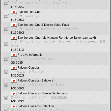
イヴ・バーストエラー プレミアムパック
T-15032G
Eve the Lost One
イヴ・ザ・ロストワン
T-15035G
Eve the Lost One & Desire Value Pack
イヴ・ザ・ロストワン＆デザイア バリューパック
T-15040G
Eve the Lost One (Meltylancer Re-inforce Taikenban-tsuki)
イヴ・ザ・ロストワン （メルティランサー リ・インフォース 体験
版付）
T-15041G
F-1 Live Information
Ｆ‐１ライブインフォメーション
GS-9035
Falcom Classics
ファルコム クラシックス
T-31502G
Falcom Classics (Satakore)
ファルコム クラシックス （サタコレ）
T-31506G
Falcom Classics (Shokai Genteiban)
ファルコム クラシックス （初回限定版）
T-31503G
Falcom Classics Collection
ファルコム クラシックス コレクション