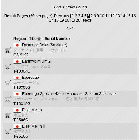
1270 Entries Found
Result Pages
(50 per page):
Previous
|
1
2
3
4
5
6
7
8
9
10
11
12
13
14
15
16
17
18
19
20
[...]
26
|
Next
* * *
Region - Title
- Serial Number
Dynamite Deka (Satakore)
ダイナマイト刑事 （サタコレ）
GS-9192
Earthworm Jim 2
アースワーム・ジム２
T-10304G
Eberouge
エーベルージュ
T-10309G
Eberouge Special ~Koi to Mahou no Gakuen Seikatsu~
エーベルージュスペシャル ～恋と魔法の学園生活～
T-10315G
Eisei Meijin
永世名人
T-9506G
Eisei Meijin II
永世名人Ⅱ
T-9516G