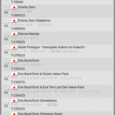
T-7604G
Enemy Zero
エネミー・ゼロ
T-30001G
Enemy Zero (Satakore)
エネミー・ゼロ （サタコレ）
T-30004G
Eternal Melody
エターナルメロディ
T-27802G
étude Prologue ~Yureugoku Kokoro no Katachi~
エチュード プロローグ ～揺れ動く心のかたち～
T-37901G
Eve Burst Error
イヴ・バーストエラー
T-15011G
Eve Burst Error & Desire Value Pack
イヴ・バーストエラー＆デザイア バリューパック
T-15037G
Eve Burst Error & Eve The Lost One Value Pack
イヴ・バーストエラー＆イヴ・ザ・ロストワン バリューパック
T-15042G
Eve Burst Error (Genteiban)
イヴ・バーストエラー （限定版）
T-15022G
Eve Burst Error (Premium Pack)