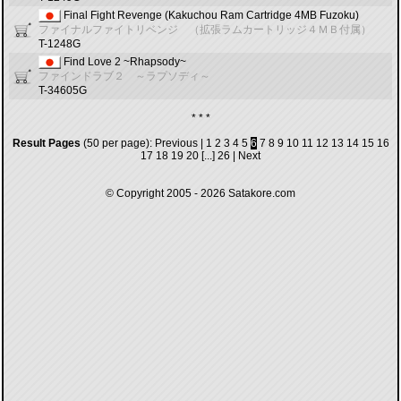
Final Fight Revenge (Kakuchou Ram Cartridge 4MB Fuzoku)
ファイナルファイトリベンジ （拡張ラムカートリッジ４ＭＢ付属）
T-1248G
Find Love 2 ~Rhapsody~
ファインドラブ２ ～ラプソディ～
T-34605G
* * *
Result Pages
(50 per page):
Previous
|
1
2
3
4
5
6
7
8
9
10
11
12
13
14
15
16
17
18
19
20
[...]
26
|
Next
© Copyright 2005 - 2026
Satakore.com