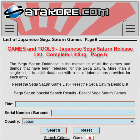
List of Japanese Sega Saturn Games
- Page 6
GAMES and TOOLS - Japanese Sega Saturn Release
List - Complete Listing - Page 6
The Sega Saturn Database is the master list of all the games and
demos that have been released for the Sega Saturn. More than a
single list, it is a full database with a lot of informations provided for
each entry.
Reset the Sega Saturn Game List
-
Reset the Sega Saturn Demo List
Sega Saturn Special Search Results
-
Best of Sega Saturn Games
Title
Serial Number / Barcode
Country
Search Criteria
:
Game