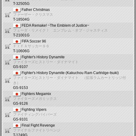
T-32505G
Father Christmas
ファーザー・クリスマス
T-18504G
FEDA Remake! ~The Emblem of Justice~
フェーダ・リメイク！ エンブレム・オブ・ジャスティス
T-21001G
FIFA Soccer 96
ＦＩＦＡサッカー９６
T-10606G
Fighter's History Dynamite
ファイターズヒストリー・ダイナマイト
GS-9107
Fighter's History Dynamite (Kakuchou Ram Cartridge-tsuki)
ファイターズヒストリー・ダイナマイト （拡張ラムカートリッジ付
き）
GS-9153
Fighters Megamix
ファイターズメガミックス
GS-9126
Fighting Vipers
ファイティングバイパーズ
GS-9101
Final Fight Revenge
ファイナルファイトリベンジ
T-1249G