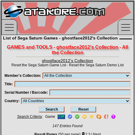
List of Sega Saturn Games - ghostface2012's Collection
GAMES and TOOLS -
ghostface2012's Collection
- All
the Collection
ghostface2012's Collection
Reset the Sega Saturn Game List
-
Reset the Sega Saturn Demo List
Member's Collection
Title
Serial Number / Barcode
Country
Search Criteria
:
Game
147 Entries Found
Result Pages
(50 per page):
1
2
3
|
Next