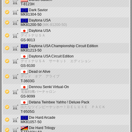
T-8123H
Dark Savior
MK81304-50
Daytona USA
MK81200-50
(MK-81200-50)
Daytona USA
デイトナＵＳＡ
GS-9013
Daytona USA Championship Circuit Edition
MK81213-50
Daytona USA Circuit Edition
デイトナＵＳＡ サーキット エディション
GS-9100
Dead or Alive
デッド オア アライブ
T-3603G
Dennou Senki Virtual-On
電脳戦機バーチャロン
GS-9099
Detana Twinbee Yahho ! Deluxe Pack
出たなツインビーヤッホー！ＤＥＬＵＸＥ ＰＡＣＫ
T-9505G
Die Hard Arcade
MK81057-50
Die Hard Trilogy