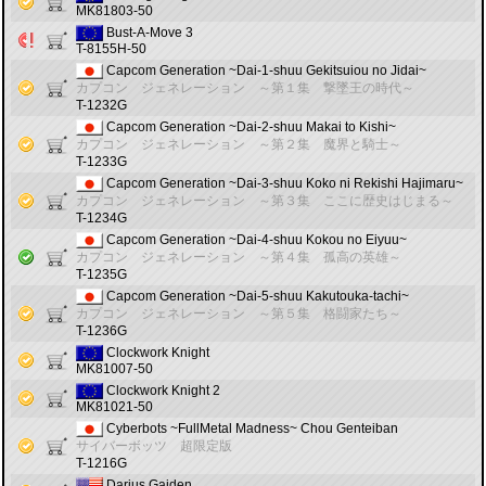
MK81803-50
Bust-A-Move 3
T-8155H-50
Capcom Generation ~Dai-1-shuu Gekitsuiou no Jidai~
カプコン ジェネレーション ～第１集 撃墜王の時代～
T-1232G
Capcom Generation ~Dai-2-shuu Makai to Kishi~
カプコン ジェネレーション ～第２集 魔界と騎士～
T-1233G
Capcom Generation ~Dai-3-shuu Koko ni Rekishi Hajimaru~
カプコン ジェネレーション ～第３集 ここに歴史はじまる～
T-1234G
Capcom Generation ~Dai-4-shuu Kokou no Eiyuu~
カプコン ジェネレーション ～第４集 孤高の英雄～
T-1235G
Capcom Generation ~Dai-5-shuu Kakutouka-tachi~
カプコン ジェネレーション ～第５集 格闘家たち～
T-1236G
Clockwork Knight
MK81007-50
Clockwork Knight 2
MK81021-50
Cyberbots ~FullMetal Madness~ Chou Genteiban
サイバーボッツ 超限定版
T-1216G
Darius Gaiden