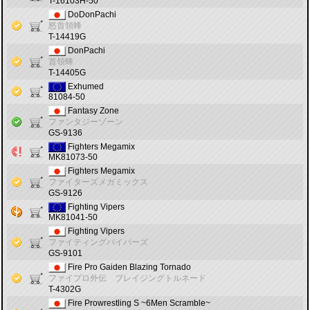
T-16103H-50
DoDonPachi
怒首領蜂
T-14419G
DonPachi
首領蜂
T-14405G
Exhumed
81084-50
Fantasy Zone
ファンタジーゾーン
GS-9136
Fighters Megamix
MK81073-50
Fighters Megamix
ファイターズメガミックス
GS-9126
Fighting Vipers
MK81041-50
Fighting Vipers
ファイティングバイパーズ
GS-9101
Fire Pro Gaiden Blazing Tornado
ファイプロ外伝 ブレイジングトルネード
T-4302G
Fire Prowrestling S ~6Men Scramble~