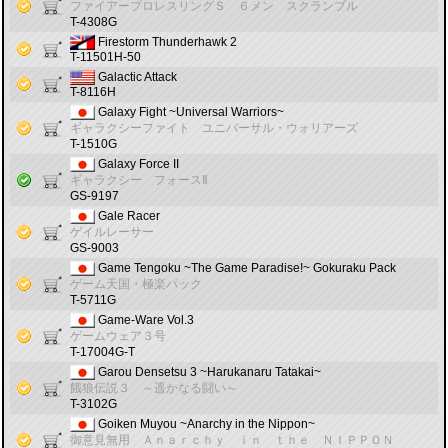
ファイアープロレスリングＳ ６メン スクランブル
T-4308G
Firestorm Thunderhawk 2
T-11501H-50
Galactic Attack
T-8116H
Galaxy Fight ~Universal Warriors~
ギャラクシーファイト ユニバーサル・ウォリアーズ
T-1510G
Galaxy Force II
ギャラクシー フォースⅡ
GS-9197
Gale Racer
ゲイルレーサー
GS-9003
Game Tengoku ~The Game Paradise!~ Gokuraku Pack
ゲーム天国・極楽パック
T-5711G
Game-Ware Vol.3
ゲームウェア３号
T-17004G-T
Garou Densetsu 3 ~Harukanaru Tatakai~
餓狼伝説３ ～遥かなる闘い～
T-3102G
Goiken Muyou ~Anarchy in the Nippon~
御意見無用 Ａｎａｒｃｈｙ ｉｎ ｔｈｅ ＮＩＰＰＯＮ