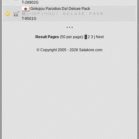
T-28902G
Gokujou Parodius Da! Deluxe Pack
極上パロディウスだ！ ＤＥＬＵＸＥ ＰＡＣＫ
T-9501G
* * *
Result Pages
(50 per page):
1
2
3
|
Next
© Copyright 2005 - 2026
Satakore.com