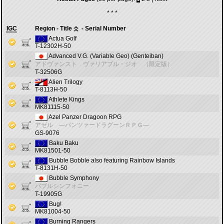
* * *
IGC
Region - Title
- Serial Number
Actua Golf
T-12302H-50
Advanced V.G. (Variable Geo) (Genteiban)
アドヴァンスト ヴァリアブル・ジオ （限定版）
T-32506G
Alien Trilogy
T-8113H-50
Athlete Kings
MK81115-50
Azel Panzer Dragoon RPG
アゼル ―パンツァードラグーンＲＰＧ―
GS-9076
Baku Baku
MK81501-50
Bubble Bobble also featuring Rainbow Islands
T-8131H-50
Bubble Symphony
バブルシンフォニー
T-19905G
Bug!
MK81004-50
Burning Rangers