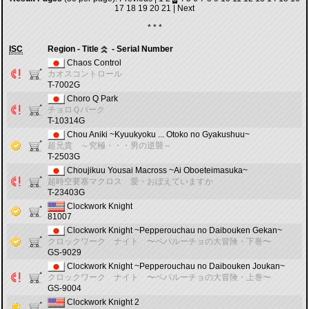
17
18
19
20
21
|
Next
* * *
ISC
Region - Title
- Serial Number
Chaos Control
カオスコントロール
T-7002G
Choro Q Park
チョロＱパーク
T-10314G
Chou Aniki ~Kyuukyoku ... Otoko no Gyakushuu~
超兄貴 ～究極・・・男の逆襲～
T-2503G
Choujikuu Yousai Macross ~Ai Oboeteimasuka~
超時空要塞マクロス 愛・おぼえていますか
T-23403G
Clockwork Knight
81007
Clockwork Knight ~Pepperouchau no Daibouken Gekan~
クロックワーク ナイト 〜ペパルーチョの大冒険・下巻〜
GS-9029
Clockwork Knight ~Pepperouchau no Daibouken Joukan~
クロックワーク ナイト 〜ペパルーチョの大冒険・上巻〜
GS-9004
Clockwork Knight 2