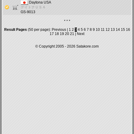
Daytona USA
デイトナＵＳＡ
GS-9013
* * *
Result Pages
(50 per page):
Previous
|
1
2
3
4
5
6
7
8
9
10
11
12
13
14
15
16
17
18
19
20
21
|
Next
© Copyright 2005 - 2026
Satakore.com