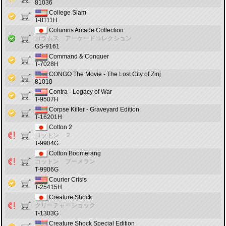
81036
College Slam
T-8111H
Columns Arcade Collection
コラムス アーケードコレクション
GS-9161
Command & Conquer
T-7028H
CONGO The Movie - The Lost City of Zinj
81010
Contra - Legacy of War
T-9507H
Corpse Killer - Graveyard Edition
T-16201H
Cotton 2
コットン ２
T-9904G
Cotton Boomerang
コットン ブーメラン
T-9906G
Courier Crisis
T-25415H
Creature Shock
クリーチャーショック
T-1303G
Creature Shock Special Edition