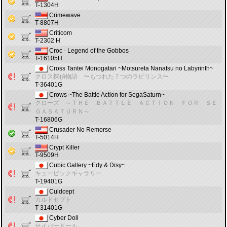
T-1304H
Crimewave
T-8807H
Criticom
T-2302 H
Croc - Legend of the Gobbos
T-16105H
Cross Tantei Monogatari ~Motsureta Nanatsu no Labyrinth~
クロス探偵物語 〜もつれた７つのラビリンス〜
T-36401G
Crows ~The Battle Action for SegaSaturn~
クローズ ～ＴＨＥ ＢＡＴＴＬＥ ＡＣＴＩＯＮ ＦＯＲ ＳＥ
ＧＡＳＡＴＵＲＮ～
T-16806G
Crusader No Remorse
T-5014H
Crypt Killer
T-9509H
Cubic Gallery ~Edy & Disy~
キュービックギャラリー
T-19401G
Culdcept
カルドセプト
T-31401G
Cyber Doll
サイバードール