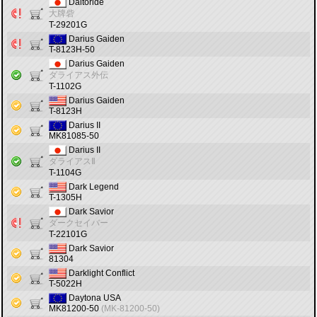
Daitoride
大牌砦
T-29201G
Darius Gaiden
T-8123H-50
Darius Gaiden
ダライアス外伝
T-1102G
Darius Gaiden
T-8123H
Darius II
MK81085-50
Darius II
ダライアスⅡ
T-1104G
Dark Legend
T-1305H
Dark Savior
ダークセイバー
T-22101G
Dark Savior
81304
Darklight Conflict
T-5022H
Daytona USA
MK81200-50
(MK-81200-50)