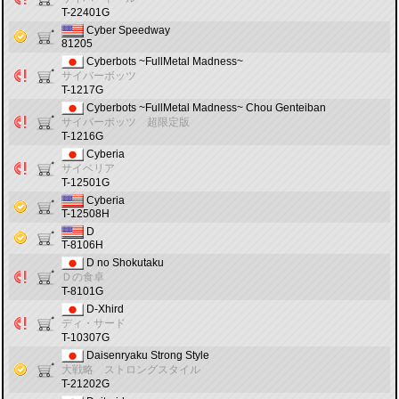
T-22401G
Cyber Speedway
81205
Cyberbots ~FullMetal Madness~
サイバーボッツ
T-1217G
Cyberbots ~FullMetal Madness~ Chou Genteiban
サイバーボッツ 超限定版
T-1216G
Cyberia
サイベリア
T-12501G
Cyberia
T-12508H
D
T-8106H
D no Shokutaku
Ｄの食卓
T-8101G
D-Xhird
ディ・サード
T-10307G
Daisenryaku Strong Style
大戦略 ストロングスタイル
T-21202G