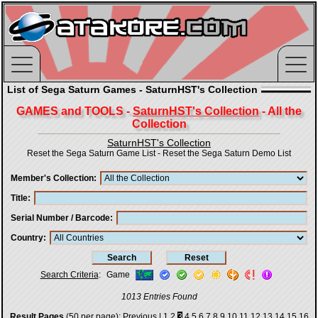
List of Sega Saturn Games - SaturnHST's Collection
GAMES and TOOLS -
SaturnHST's Collection
- All the
Collection
SaturnHST's Collection
Reset the Sega Saturn Game List
-
Reset the Sega Saturn Demo List
Member's Collection
Title
Serial Number / Barcode
Country
Search Criteria
:
Game
1013 Entries Found
Result Pages
(50 per page):
Previous
|
1
2
3
4
5
6
7
8
9
10
11
12
13
14
15
16