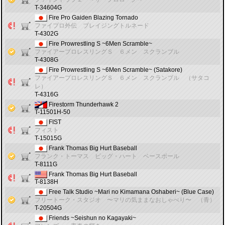
T-34604G
Fire Pro Gaiden Blazing Tornado
ファイプロ外伝 ブレイジングトルネード
T-4302G
Fire Prowrestling S ~6Men Scramble~
ファイアープロレスリングＳ ６メン スクランブル
T-4308G
Fire Prowrestling S ~6Men Scramble~ (Satakore)
ファイアープロレスリングＳ ６メン スクランブル （サタコ
レ）
T-4316G
Firestorm Thunderhawk 2
T-11501H-50
FIST
フィスト
T-15015G
Frank Thomas Big Hurt Baseball
フランク・トーマス ビッグ・ハート ベースボール
T-8111G
Frank Thomas Big Hurt Baseball
T-8138H
Free Talk Studio ~Mari no Kimamana Oshaberi~ (Blue Case)
フリートーク・スタジオ 〜マリの気ままなおしゃべり〜 （青）
T-20504G
Friends ~Seishun no Kagayaki~