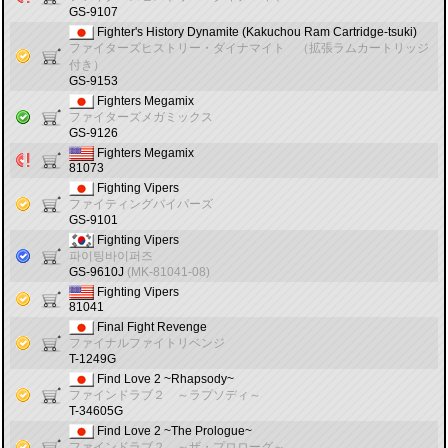
GS-9107
Fighter's History Dynamite (Kakuchou Ram Cartridge-tsuki)
ファイターズヒストリー・ダイナマイト （拡張ラムカートリッジ
付き）
GS-9153
Fighters Megamix
ファイターズメガミックス
GS-9126
Fighters Megamix
81073
Fighting Vipers
ファイティングバイパーズ
GS-9101
Fighting Vipers
파이팅바이퍼즈
GS-9610J
(MK-81041-08)
Fighting Vipers
81041
Final Fight Revenge
ファイナルファイトリベンジ
T-1249G
Find Love 2 ~Rhapsody~
ファインドラブ２ ～ラプソディ～
T-34605G
Find Love 2 ~The Prologue~
ファインドラブ２ ～ザ・プロローグ～