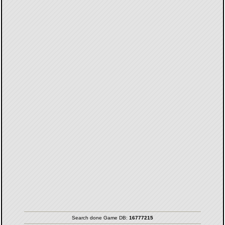
Search done Game DB:
16777215