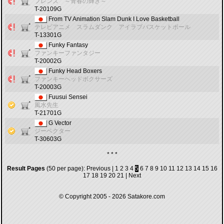
フレンズ ～青春の輝き～
T-20109G
From TV Animation Slam Dunk I Love Basketball
テレビアニメ スラムダンク アイラブバスケットボール
T-13301G
Funky Fantasy
ファンキーファンタジー
T-20002G
Funky Head Boxers
ファンキーヘッドボクサーズ
T-20003G
Fuusui Sensei
風水先生
T-21701G
G Vector
ジーベクター
T-30603G
* * *
Result Pages
(50 per page):
Previous
|
1
2
3
4
5
6
7
8
9
10
11
12
13
14
15
16
17
18
19
20
21
|
Next
© Copyright 2005 - 2026
Satakore.com