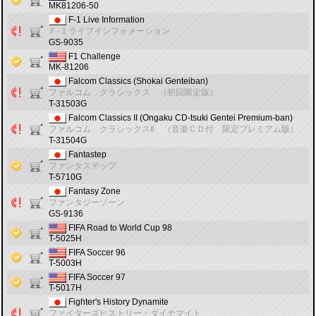
MK81206-50
F-1 Live Information
Ｆ‐１ライブインフォメーション
GS-9035
F1 Challenge
MK-81206
Falcom Classics (Shokai Genteiban)
ファルコム クラシックス （初回限定版）
T-31503G
Falcom Classics II (Ongaku CD-tsuki Gentei Premium-ban)
ファルコム クラシックスⅡ （音楽ＣＤ付 限定プレミアム版）
T-31504G
Fantastep
ファンタステップ
T-5710G
Fantasy Zone
ファンタジーゾーン
GS-9136
FIFA Road to World Cup 98
T-5025H
FIFA Soccer 96
T-5003H
FIFA Soccer 97
T-5017H
Fighter's History Dynamite
ファイターズヒストリー・ダイナマイト