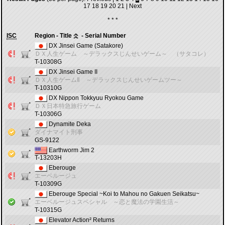
17
18
19
20
21
|
Next
* * *
ISC
Region - Title
- Serial Number
DX Jinsei Game (Satakore)
ＤＸ人生ゲーム ～デラックスじんせいゲーム～ （サタコレ）
T-10308G
DX Jinsei Game II
ＤＸ人生ゲームⅡ ～デラックスじんせいゲームツー～
T-10310G
DX Nippon Tokkyuu Ryokou Game
ＤＸ日本特急旅行ゲーム
T-10306G
Dynamite Deka
ダイナマイト刑事
GS-9122
Earthworm Jim 2
T-13203H
Eberouge
エーベルージュ
T-10309G
Eberouge Special ~Koi to Mahou no Gakuen Seikatsu~
エーベルージュスペシャル ～恋と魔法の学園生活～
T-10315G
Elevator Action² Returns