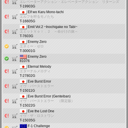
エレベーターアクション・エレベーターアクション リターンズ
T-19903G
Elf wo Karu Mono-tachi
エルフを狩るモノたち
T-16605G
Emit Vol.2 ~Inochigake no Tabi~
エミットＶｏｌ．２ ～命がけの旅～
T-7603G
Enemy Zero
エネミー・ゼロ
T-30001G
Enemy Zero
81076
Eternal Melody
エターナルメロディ
T-27802G
Eve Burst Error
イヴ・バーストエラー
T-15011G
Eve Burst Error (Genteiban)
イヴ・バーストエラー （限定版）
T-15022G
Eve the Lost One
イヴ・ザ・ロストワン
T-15035G
F-1 Challenge