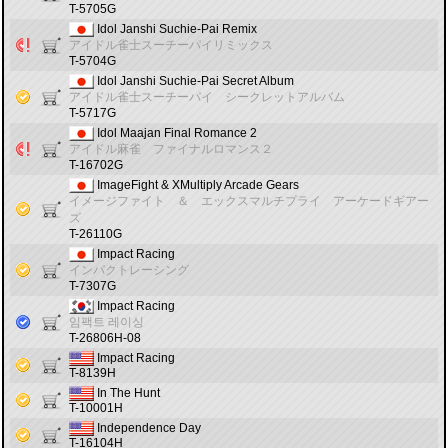
T-5705G
Idol Janshi Suchie-Pai Remix
アイドル雀士スーチーパイリミックス
T-5704G
Idol Janshi Suchie-Pai Secret Album
アイドル雀士スーチーパイ シークレットアルバム
T-5717G
Idol Maajan Final Romance 2
アイドル麻雀 ファイナルロマンス２
T-16702G
ImageFight & XMultiply Arcade Gears
イメージファイト ＆ エックスマルチプライ アーケードギアー
ズ
T-26110G
Impact Racing
インパクトレーシング
T-7307G
Impact Racing
임팩트 레이싱
T-26806H-08
Impact Racing
T-8139H
In The Hunt
T-10001H
Independence Day
T-16104H