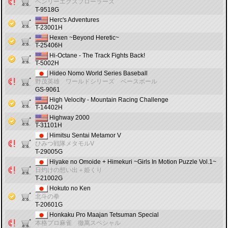
ヘンリーエクスプローラーズ
T-9518G
Herc's Adventures
T-23001H
Hexen ~Beyond Heretic~
T-25406H
Hi-Octane - The Track Fights Back!
T-5002H
Hideo Nomo World Series Baseball
野茂英雄 ワールドシリーズ ベースボール
GS-9061
High Velocity - Mountain Racing Challenge
T-14402H
Highway 2000
T-31101H
Himitsu Sentai Metamor V
ひみつ戦隊メタモルⅤ
T-29005G
Hiyake no Omoide + Himekuri ~Girls In Motion Puzzle Vol.1~
日灼けの想い出＋姫くり
T-21002G
Hokuto no Ken
北斗の拳
T-20601G
Honkaku Pro Maajan Tetsuman Special
本格プロ麻雀 徹萬スペシャル