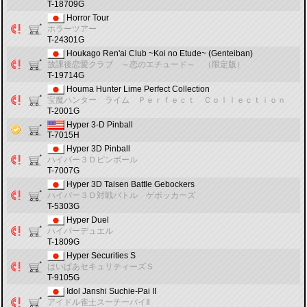
T-18709G
Horror Tour
ホラーツアー
T-24301G
Houkago Ren'ai Club ~Koi no Etude~ (Genteiban)
放課後恋愛クラブ ～恋のエチュード～ （限定版）
T-19714G
Houma Hunter Lime Perfect Collection
宝魔ハンター ライム Ｐｅｒｆｅｃｔ Ｃｏｌｌｅｃｔｉｏｎ
T-2001G
Hyper 3-D Pinball
T-7015H
Hyper 3D Pinball
ハイパー３Ｄピンボール
T-7007G
Hyper 3D Taisen Battle Gebockers
ハイパー３Ｄ対戦バトル ゲボッカーズ
T-5303G
Hyper Duel
ハイパーデュエル
T-1809G
Hyper Securities S
はいぱあセキュリティーズＳ
T-9105G
Idol Janshi Suchie-Pai II
アイドル雀士スーチーパイⅡ