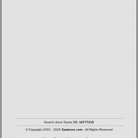
Search done Game DB:
16777215
© Copyright 2002 - 2026
Satakore.com
- All Rights Reserved