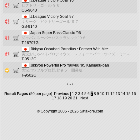
J.League Victory Goal '96
ビクトリーゴール’９６
GS-9048
J.League Victory Goal '97
Ｊリーグ ビクトリーゴール’９７
GS-9140
Japan Super Bass Classic '96
ジャパンスーパーバスクラシック’９６
T-18707G
Jikkyou Oshaberi Parodius ~Forever With Me~
実況おしゃべりパロディウス ～フォーエバー・ウィズ・ミー～
T-9513G
Jikkyou Powerful Pro Yakyuu '95 Kaimaku-ban
実況パワフルプロ野球’９５ 開幕版
T-9502G
* * *
Result Pages
(50 per page):
Previous
|
1
2
3
4
5
6
7
8
9
10
11
12
13
14
15
16
17
18
19
20
21
|
Next
© Copyright 2005 - 2026
Satakore.com