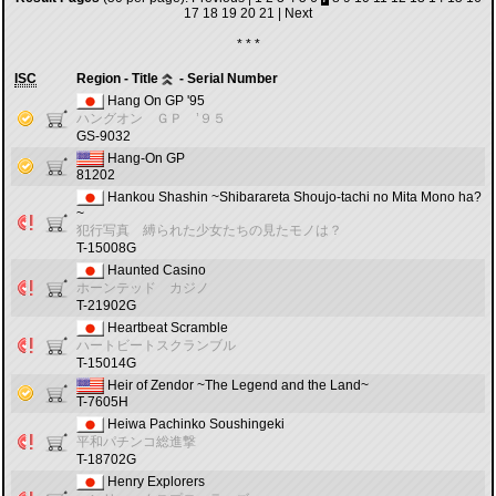
17
18
19
20
21
|
Next
* * *
ISC
Region - Title
- Serial Number
Hang On GP '95
ハングオン ＧＰ ’９５
GS-9032
Hang-On GP
81202
Hankou Shashin ~Shibarareta Shoujo-tachi no Mita Mono ha?
~
犯行写真 縛られた少女たちの見たモノは？
T-15008G
Haunted Casino
ホーンテッド カジノ
T-21902G
Heartbeat Scramble
ハートビートスクランブル
T-15014G
Heir of Zendor ~The Legend and the Land~
T-7605H
Heiwa Pachinko Soushingeki
平和パチンコ総進撃
T-18702G
Henry Explorers