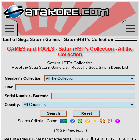
List of Sega Saturn Games - SaturnHST's Collection
GAMES and TOOLS -
SaturnHST's Collection
- All the
Collection
SaturnHST's Collection
Reset the Sega Saturn Game List
-
Reset the Sega Saturn Demo List
Member's Collection
Title
Serial Number / Barcode
Country
Search Criteria
:
Game
1013 Entries Found
Result Pages
(50 per page):
Previous
|
1
2
3
4
5
6
7
8
9
10
11
12
13
14
15
16