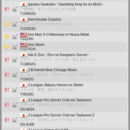
Ippatsu Gyakuten ~Gambling King he no Michi~
一発逆転 ギャンブルキングへの道
T-29602G
Irem Arcade Classics
アイレムアーケードクラシックス
T-22403G
Iron Man X-O Manowar in Heavy Metal
T-8119H
Iron Storm
T-12701H
Isto E Zico ~Zico no Kangaeru Soccer~
イスト・エ・ジーコ ジーコの 考えるサッカー
T-18802G
J.B.Harold Blue Chicago Blues
Ｊ．Ｂ．ハロルド ブルー・シカゴ・ブルース
T-5302G
J.League Jikkyou Honoo no Striker
Ｊリーグ 実況 炎のストライカー
T-9528G
J.League Pro Soccer Club wo Tsukurou!
Ｊリーグ プロサッカークラブをつくろう！
GS-9034
J.League Pro Soccer Club wo Tsukurou! 2
Ｊリーグ プロサッカークラブをつくろう！２
GS-9168