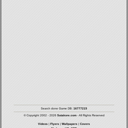
Search done Game DB:
16777215
© Copyright 2002 - 2026
Satakore.com
- All Rights Reserved
Videos
|
Flyers
|
Wallpapers
|
Covers