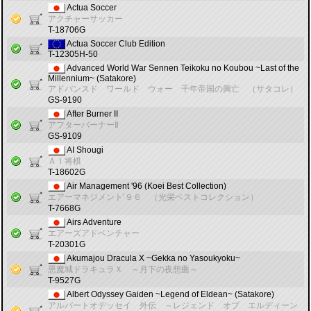
Actua Soccer
アクチャーサッカー
T-18706G
Actua Soccer Club Edition
T-12305H-50
Advanced World War Sennen Teikoku no Koubou ~Last of the
Millennium~ (Satakore)
アドバンスド ワールド ウォー 千年帝国の興亡 （サタコレ）
GS-9190
After Burner II
アフターバーナーⅡ
GS-9109
AI Shougi
ＡＩ将棋
T-18602G
Air Management '96 (Koei Best Collection)
エアーマネジメント’９６ （光栄ベストコレクション）
T-7668G
Airs Adventure
エアーズアドベンチャー
T-20301G
Akumajou Dracula X ~Gekka no Yasoukyoku~
悪魔城ドラキュラＸ ～月下の夜想曲～
T-9527G
Albert Odyssey Gaiden ~Legend of Eldean~ (Satakore)
アルバートオデッセイ 外伝 ～レジェンド オブ エルディーン