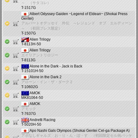
～ （サタコレ）
T-1517G
Albert Odyssey Gaiden ~Legend of Eldean~ (Shokai Press
Gentei)
アルバートオデッセイ 外伝 ～レジェンド オブ エルディーン
～ （初回プレス限定）
T-1507G
Alien Trilogy
T-8113H-50
Alien Trilogy
エイリアントリロジー
T-8113G
Alone in the Dark - Jack is Back
T-15101H-50
Alone in the Dark 2
アローン・イン・ザ・ダーク２
T-10602G
AMOK
MK81064-50
AMOK
アモック
T-7637G
Andretti Racing
T-5020H-50
Apo Nashi Gals Olympos (Shokai Gentei Cel-ga Package A)
アポなしギャルズ お・り・ん・ぽ・す （初回限定セル画パッケ