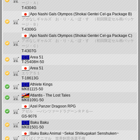
ージ・Ａ）
T-4304G
Apo Nashi Gals Olympos (Shokai Gentei Cel-ga Package B)
アポなしギャルズ お・り・ん・ぽ・す （初回限定セル画パッケ
ージ・Ｂ）
T-4306G
Apo Nashi Gals Olympos (Shokai Gentei Cel-ga Package C)
アポなしギャルズ お・り・ん・ぽ・す （初回限定セル画パッケ
ージ・Ｃ）
T-4307G
Area 51
T-25408H-50
Area 51
エリア５１
T-18613G
Athlete Kings
MK81115-50
Atlantis - The Lost Tales
MK81091-50
Azel Panzer Dragoon RPG
アゼル ―パンツァードラグーンＲＰＧ―
GS-9076
Baku Baku
MK81501-50
Baku Baku Animal ~Sekai Shiikugakari Senshuken~
ばくばくアニマル 世界飼育係選手権