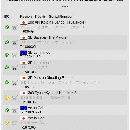
* * *
ISC
Region - Title
- Serial Number
2do Aru Koto ha Sando R (Satakore)
２度あることはサンドアール （サタコレ）
T-6804G
3D Baseball The Majors
３Ｄベースボール ～ザ・メジャー
T-18003G
3D Lemmings
T-11304H-50
3D Lemmings
３Ｄ レミングス
T-15013G
3D Mission Shooting Finalist
３Ｄミッション・シューティング ファイナリスト
T-18511G
3x3 Eyes ~Kyuusei Koushu~ S
３×３ＥＹＥＳ ～吸精公主～Ｓ
T-21301G
Actua Golf
T-12302H-50
Actua Golf
アクチャーゴルフ
T-18710G