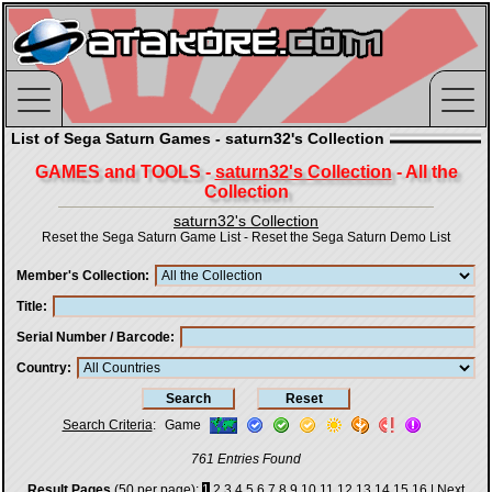
List of Sega Saturn Games - saturn32's Collection
GAMES and TOOLS -
saturn32's Collection
- All the
Collection
saturn32's Collection
Reset the Sega Saturn Game List
-
Reset the Sega Saturn Demo List
Member's Collection
Title
Serial Number / Barcode
Country
Search Criteria
:
Game
761 Entries Found
Result Pages
(50 per page):
1
2
3
4
5
6
7
8
9
10
11
12
13
14
15
16
|
Next