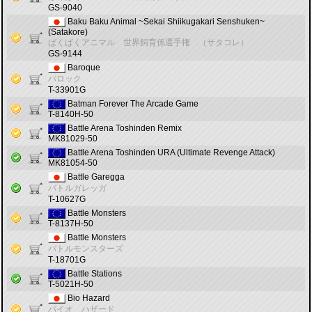
GS-9040
Baku Baku Animal ~Sekai Shiikugakari Senshuken~
(Satakore)
ばくばくアニマル 世界飼育係選手権 （サタコレ）
GS-9144
Baroque
バロック
T-33901G
Batman Forever The Arcade Game
T-8140H-50
Battle Arena Toshinden Remix
MK81029-50
Battle Arena Toshinden URA (Ultimate Revenge Attack)
MK81054-50
Battle Garegga
バトルガレッガ
T-10627G
Battle Monsters
T-8137H-50
Battle Monsters
バトルモンスターズ
T-18701G
Battle Stations
T-5021H-50
Bio Hazard
バイオ ハザード