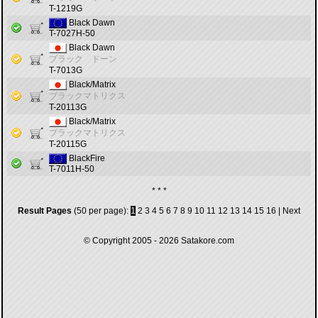
T-1219G
Black Dawn
T-7027H-50
Black Dawn
ブラック ドーン
T-7013G
Black/Matrix
ブラックマトリクス
T-20113G
Black/Matrix
ブラックマトリクス
T-20115G
BlackFire
T-7011H-50
* * *
Result Pages
(50 per page):
1
2
3
4
5
6
7
8
9
10
11
12
13
14
15
16
|
Next
© Copyright 2005 - 2026
Satakore.com