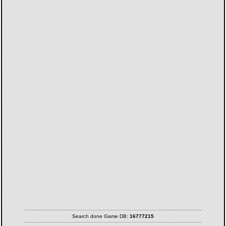
Search done Game DB:
16777215