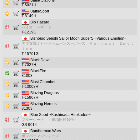
Battle Stations
T-5021H
BattleSport
T-8149H
Bio Hazard
バイオ ハザード
T-1219G
Bishoujo Senshi Sailor Moon SuperS ~Various Emotion~
美少女戦士セーラームーンスーパーズ Ｖａｒｉｏｕｓ Ｅｍｏｔ
ｉｏｎ
T-15701G
Black Dawn
T-7027H
BlackFire
81003
Blast Chamber
T-13003H
Blazing Dragons
T-15907H
Blazing Heroes
81303
Blue Seed ~Kushinada Hirokuden~
ブルーシード ～奇稲田秘録伝～
GS-9014
Bomberman Wars
ボンバーマンウォーズ