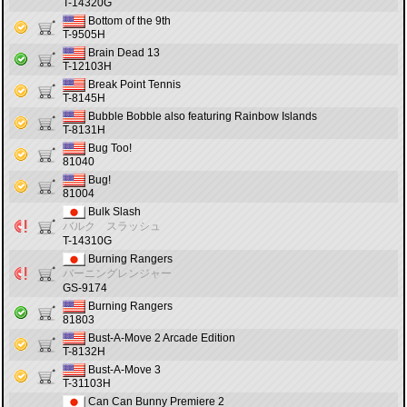
T-14320G
Bottom of the 9th
T-9505H
Brain Dead 13
T-12103H
Break Point Tennis
T-8145H
Bubble Bobble also featuring Rainbow Islands
T-8131H
Bug Too!
81040
Bug!
81004
Bulk Slash
バルク スラッシュ
T-14310G
Burning Rangers
バーニングレンジャー
GS-9174
Burning Rangers
81803
Bust-A-Move 2 Arcade Edition
T-8132H
Bust-A-Move 3
T-31103H
Can Can Bunny Premiere 2