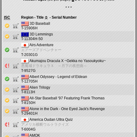
* * *
ISC
Region - Title
- Serial Number
3D Baseball
T-15906H
3D Lemmings
T-11304H-50
Airs Adventure
エアーズアドベンチャー
T-20301G
Akumajou Dracula X ~Gekka no Yasoukyoku~
悪魔城ドラキュラＸ ～月下の夜想曲～
T-9527G
Albert Odyssey - Legend of Eldean
T-12705H
Alien Trilogy
T-8113H
All-Star Baseball '97 Featuring Frank Thomas
T-8150H
Alone in the Dark - One Eyed Jack's Revenge
T-29401H
America Oudan Ultra Quiz
アメリカ横断ウルトラクイズ
T-6004G
AMOK