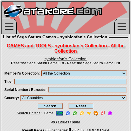
List of Sega Saturn Games - synbiosfan's Collection
GAMES and TOOLS -
synbiosfan's Collection
- All the
Collection
synbiosfan's Collection
Reset the Sega Saturn Game List
-
Reset the Sega Saturn Demo List
Member's Collection
Title
Serial Number / Barcode
Country
Search Criteria
:
Game
493 Entries Found
Result Pages
(50 per page):
1
2
3
4
5
6
7
8
9
10
|
Next