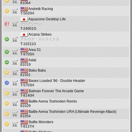
81064
Andretti Racing
T-5020H
Aquazone Desktop Life
アクアゾーン
T-24001G
Arcana Strikes
アルカナ・ストライクス
T-10311G
Area 51
T-9705H
Astal
81019
Baku Baku
81501
Bases Loaded '96 - Double Header
T-5703H
Batman Forever The Arcade Game
T-8140H
Battle Arena Toshinden Remix
81029
Battle Arena Toshinden URA (Ultimate Revenge Attack)
81054
Battle Monsters
T-8137H