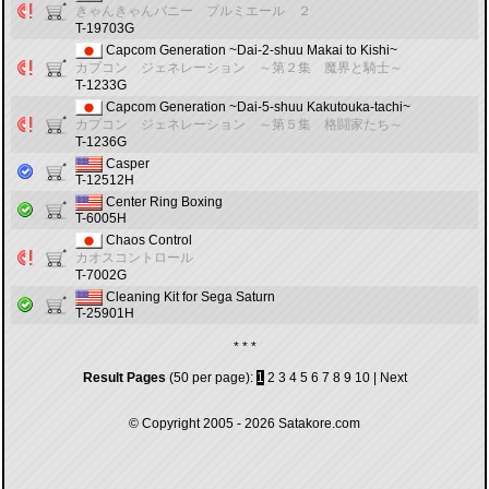
きゃんきゃんバニー プルミエール ２
T-19703G
Capcom Generation ~Dai-2-shuu Makai to Kishi~
カプコン ジェネレーション ～第２集 魔界と騎士～
T-1233G
Capcom Generation ~Dai-5-shuu Kakutouka-tachi~
カプコン ジェネレーション ～第５集 格闘家たち～
T-1236G
Casper
T-12512H
Center Ring Boxing
T-6005H
Chaos Control
カオスコントロール
T-7002G
Cleaning Kit for Sega Saturn
T-25901H
* * *
Result Pages
(50 per page):
1
2
3
4
5
6
7
8
9
10
|
Next
© Copyright 2005 - 2026
Satakore.com