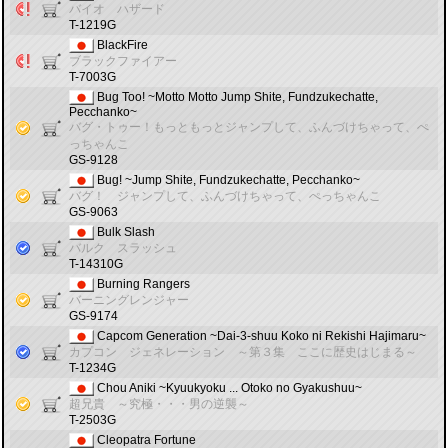
バイオ ハザード
T-1219G
BlackFire
ブラックファイアー
T-7003G
Bug Too! ~Motto Motto Jump Shite, Fundzukechatte,
Pecchanko~
バグ・トゥー！もっともっとジャンプして、ふんづけちゃって、ぺ
っちゃんこ
GS-9128
Bug! ~Jump Shite, Fundzukechatte, Pecchanko~
バグ！ ジャンプして、ふんづけちゃって、ぺっちゃんこ
GS-9063
Bulk Slash
バルク スラッシュ
T-14310G
Burning Rangers
バーニングレンジャー
GS-9174
Capcom Generation ~Dai-3-shuu Koko ni Rekishi Hajimaru~
カプコン ジェネレーション ～第３集 ここに歴史はじまる～
T-1234G
Chou Aniki ~Kyuukyoku ... Otoko no Gyakushuu~
超兄貴 ～究極・・・男の逆襲～
T-2503G
Cleopatra Fortune