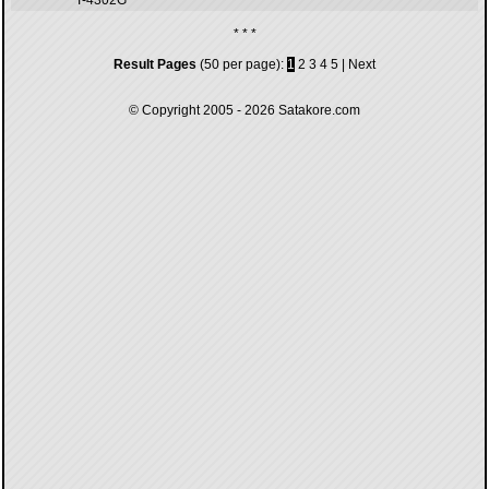
T-4302G
* * *
Result Pages
(50 per page):
1
2
3
4
5
|
Next
© Copyright 2005 - 2026
Satakore.com