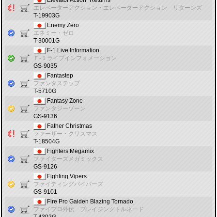
Elevator Action² Returns
エレベーターアクション・エレベーターアクション リターンズ
T-19903G
Enemy Zero
エネミー・ゼロ
T-30001G
F-1 Live Information
Ｆ‐１ライブインフォメーション
GS-9035
Fantastep
ファンタステップ
T-5710G
Fantasy Zone
ファンタジーゾーン
GS-9136
Father Christmas
ファーザー・クリスマス
T-18504G
Fighters Megamix
ファイターズメガミックス
GS-9126
Fighting Vipers
ファイティングバイパーズ
GS-9101
Fire Pro Gaiden Blazing Tornado
ファイプロ外伝 ブレイジングトルネード