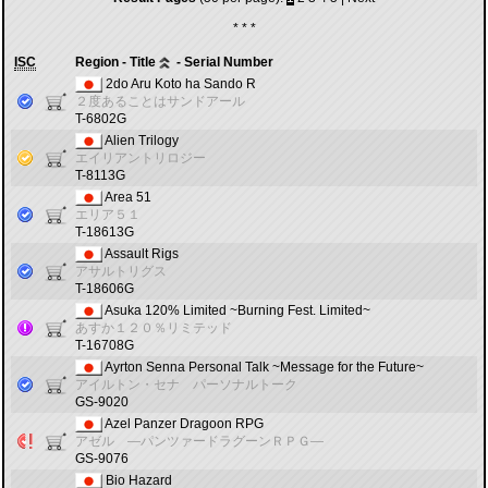
* * *
ISC
Region - Title
- Serial Number
2do Aru Koto ha Sando R
２度あることはサンドアール
T-6802G
Alien Trilogy
エイリアントリロジー
T-8113G
Area 51
エリア５１
T-18613G
Assault Rigs
アサルトリグス
T-18606G
Asuka 120% Limited ~Burning Fest. Limited~
あすか１２０％リミテッド
T-16708G
Ayrton Senna Personal Talk ~Message for the Future~
アイルトン・セナ パーソナルトーク
GS-9020
Azel Panzer Dragoon RPG
アゼル ―パンツァードラグーンＲＰＧ―
GS-9076
Bio Hazard