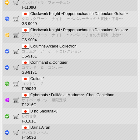
クレオパトラ・フォーチュン
T-1108G
Clockwork Knight ~Pepperouchau no Daibouken Gekan~
クロックワーク ナイト 〜ペパルーチョの大冒険・下巻〜
GS-9029
Clockwork Knight ~Pepperouchau no Daibouken Joukan~
クロックワーク ナイト 〜ペパルーチョの大冒険・上巻〜
GS-9004
Columns Arcade Collection
コラムス アーケードコレクション
GS-9161
Command & Conquer
コマンド ＆ コンカー
GS-9131
Cotton 2
コットン ２
T-9904G
Cyberbots ~FullMetal Madness~ Chou Genteiban
サイバーボッツ 超限定版
T-1216G
D no Shokutaku
Ｄの食卓
T-8101G
Daina Airan
だいなあいらん
T-4503G