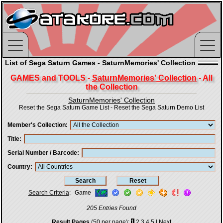
List of Sega Saturn Games - SaturnMemories' Collection
GAMES and TOOLS -
SaturnMemories' Collection
- All
the Collection
SaturnMemories' Collection
Reset the Sega Saturn Game List
-
Reset the Sega Saturn Demo List
Member's Collection
Title
Serial Number / Barcode
Country
Search Criteria
:
Game
205 Entries Found
Result Pages
(50 per page):
1
2
3
4
5
|
Next