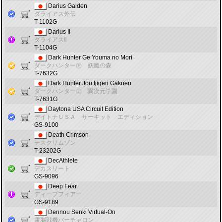
Darius Gaiden
ダライアス外伝
T-1102G
Darius II
ダライアスⅡ
T-1104G
Dark Hunter Ge Youma no Mori
ダークハンター㊦ 妖魔の森
T-7632G
Dark Hunter Jou Ijigen Gakuen
ダークハンター㊤ 異次元学園
T-7631G
Daytona USA Circuit Edition
デイトナＵＳＡ サーキット エディション
GS-9100
Death Crimson
デスクリムゾン
T-23202G
DecAthlete
デカスリート
GS-9096
Deep Fear
ディープフィアー
GS-9189
Dennou Senki Virtual-On
電脳戦機バーチャロン