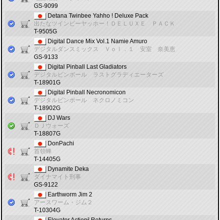
GS-9099
Detana Twinbee Yahho ! Deluxe Pack
出たなツインビーヤッホー！ＤＥＬＵＸＥ ＰＡＣＫ
T-9505G
Digital Dance Mix Vol.1 Namie Amuro
デジタルダンスミックス Ｖｏｌ．１ 安室 奈美恵
GS-9133
Digital Pinball Last Gladiators
デジタルピンボール ラストグラディエーターズ
T-18901G
Digital Pinball Necronomicon
デジタルピンボール ネクロノミコン
T-18902G
DJ Wars
ＤＪウォーズ
T-18807G
DonPachi
首領蜂
T-14405G
Dynamite Deka
ダイナマイト刑事
GS-9122
Earthworm Jim 2
アースワーム・ジム２
T-10304G