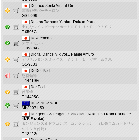
Dennou Senki Virtual-On
電脳戦機バーチャロン
GS-9099
Detana Twinbee Yahho ! Deluxe Pack
出たなツインビーヤッホー！ＤＥＬＵＸＥ ＰＡＣＫ
T-9505G
Dezaemon 2
デザエモン２
T-16804G
Digital Dance Mix Vol.1 Namie Amuro
デジタルダンスミックス Ｖｏｌ．１ 安室 奈美恵
GS-9133
DoDonPachi
怒首領蜂
T-14419G
DonPachi
首領蜂
T-14405G
Duke Nukem 3D
MK81071-50
Dungeons & Dragons Collection (Kakuchou Ram Cartridge
4MB Fuzoku)
ダンジョンズ＆ドラゴンズ コレクション （拡張ラムカートリッ
ジ４ＭＢ付属）
T-1245G