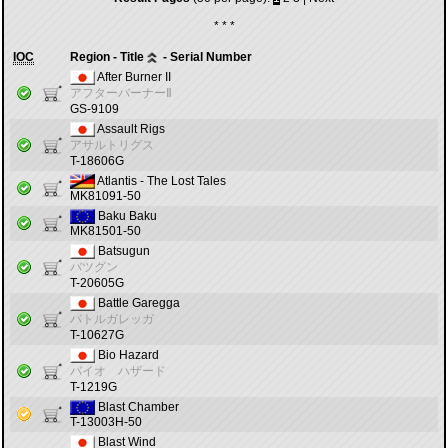
* * *
IOC
Region - Title
- Serial Number
After Burner II
アフターバーナーⅡ
GS-9109
Assault Rigs
アサルトリグス
T-18606G
Atlantis - The Lost Tales
MK81091-50
Baku Baku
MK81501-50
Batsugun
バツグン
T-20605G
Battle Garegga
バトルガレッガ
T-10627G
Bio Hazard
バイオ ハザード
T-1219G
Blast Chamber
T-13003H-50
Blast Wind