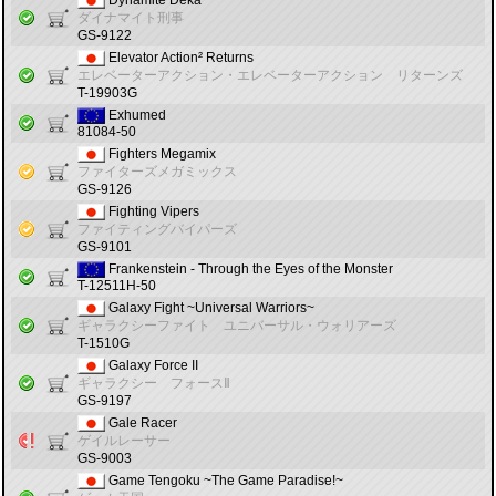
Dynamite Deka
ダイナマイト刑事
GS-9122
Elevator Action² Returns
エレベーターアクション・エレベーターアクション リターンズ
T-19903G
Exhumed
81084-50
Fighters Megamix
ファイターズメガミックス
GS-9126
Fighting Vipers
ファイティングバイパーズ
GS-9101
Frankenstein - Through the Eyes of the Monster
T-12511H-50
Galaxy Fight ~Universal Warriors~
ギャラクシーファイト ユニバーサル・ウォリアーズ
T-1510G
Galaxy Force II
ギャラクシー フォースⅡ
GS-9197
Gale Racer
ゲイルレーサー
GS-9003
Game Tengoku ~The Game Paradise!~