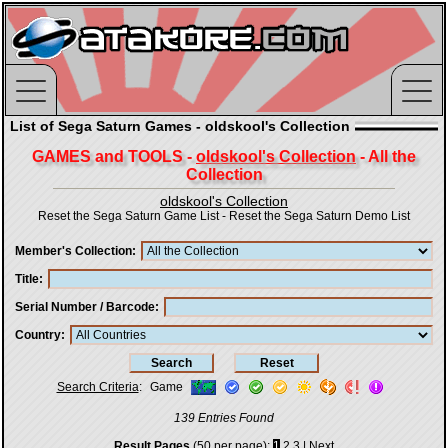
List of Sega Saturn Games - oldskool's Collection
GAMES and TOOLS -
oldskool's Collection
- All the
Collection
oldskool's Collection
Reset the Sega Saturn Game List
-
Reset the Sega Saturn Demo List
Member's Collection
Title
Serial Number / Barcode
Country
Search Criteria
:
Game
139 Entries Found
Result Pages
(50 per page):
1
2
3
|
Next