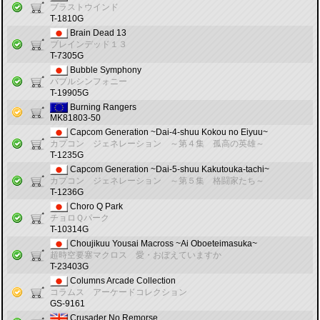
ブラストウインド
T-1810G
Brain Dead 13
ブレインデッド１３
T-7305G
Bubble Symphony
バブルシンフォニー
T-19905G
Burning Rangers
MK81803-50
Capcom Generation ~Dai-4-shuu Kokou no Eiyuu~
カプコン ジェネレーション ～第４集 孤高の英雄～
T-1235G
Capcom Generation ~Dai-5-shuu Kakutouka-tachi~
カプコン ジェネレーション ～第５集 格闘家たち～
T-1236G
Choro Q Park
チョロＱパーク
T-10314G
Choujikuu Yousai Macross ~Ai Oboeteimasuka~
超時空要塞マクロス 愛・おぼえていますか
T-23403G
Columns Arcade Collection
コラムス アーケードコレクション
GS-9161
Crusader No Remorse