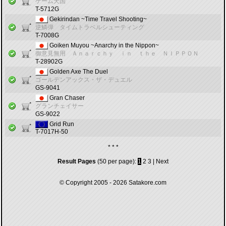
ゲーム天国
T-5712G
Gekirindan ~Time Travel Shooting~
逆鱗弾 タイムトラベルシューティング
T-7008G
Goiken Muyou ~Anarchy in the Nippon~
御意見無用 Ａｎａｒｃｈｙ ｉｎ ｔｈｅ ＮＩＰＰＯＮ
T-28902G
Golden Axe The Duel
ゴールデンアックス・ザ・デュエル
GS-9041
Gran Chaser
グランチェイサー
GS-9022
Grid Run
T-7017H-50
* * *
Result Pages
(50 per page):
1
2
3
|
Next
© Copyright 2005 - 2026
Satakore.com