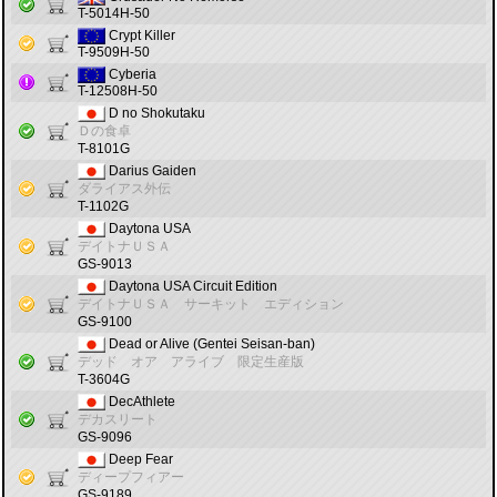
T-5014H-50
Crypt Killer
T-9509H-50
Cyberia
T-12508H-50
D no Shokutaku
Ｄの食卓
T-8101G
Darius Gaiden
ダライアス外伝
T-1102G
Daytona USA
デイトナＵＳＡ
GS-9013
Daytona USA Circuit Edition
デイトナＵＳＡ サーキット エディション
GS-9100
Dead or Alive (Gentei Seisan-ban)
デッド オア アライブ 限定生産版
T-3604G
DecAthlete
デカスリート
GS-9096
Deep Fear
ディープフィアー
GS-9189