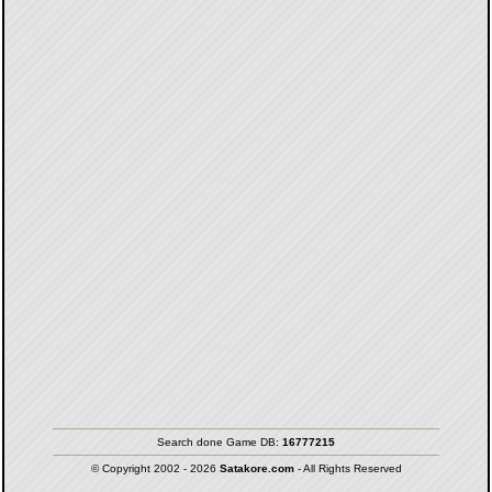
Search done Game DB:
16777215
© Copyright 2002 - 2026
Satakore.com
- All Rights Reserved