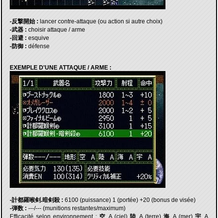
-反撃開始 :
lancer contre-attaque (ou action si autre choix)
-武器 :
choisir attaque / arme
-回避 :
esquive
-防御 :
défense
EXEMPLE D'UNE ATTAQUE / ARME :
-計都羅喉剣.暗剣殺 :
6100 (puissance) 1 (portée) +20 (bonus de visée)
-弾数 :
---/--- (munitions restantes/maximum)
Efficacité selon environnement :
空
A (ciel)
陸
A (terre)
海
A (mer)
宇
A