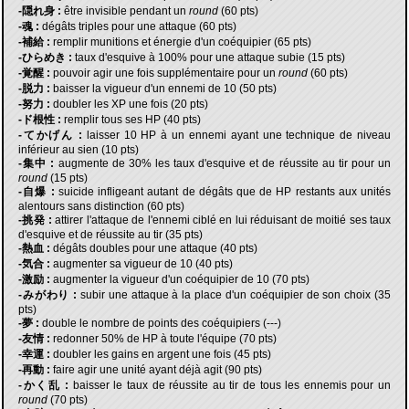
-隠れ身 :
être invisible pendant un
round
(60 pts)
-魂 :
dégâts triples pour une attaque (60 pts)
-補給 :
remplir munitions et énergie d'un coéquipier (65 pts)
-ひらめき :
taux d'esquive à 100% pour une attaque subie (15 pts)
-覚醒 :
pouvoir agir une fois supplémentaire pour un
round
(60 pts)
-脱力 :
baisser la vigueur d'un ennemi de 10 (50 pts)
-努力 :
doubler les XP une fois (20 pts)
-ド根性 :
remplir tous ses HP (40 pts)
-てかげん :
laisser 10 HP à un ennemi ayant une technique de niveau
inférieur au sien (10 pts)
-集中 :
augmente de 30% les taux d'esquive et de réussite au tir pour un
round
(15 pts)
-自爆 :
suicide infligeant autant de dégâts que de HP restants aux unités
alentours sans distinction (60 pts)
-挑発 :
attirer l'attaque de l'ennemi ciblé en lui réduisant de moitié ses taux
d'esquive et de réussite au tir (35 pts)
-熱血 :
dégâts doubles pour une attaque (40 pts)
-気合 :
augmenter sa vigueur de 10 (40 pts)
-激励 :
augmenter la vigueur d'un coéquipier de 10 (70 pts)
-みがわり :
subir une attaque à la place d'un coéquipier de son choix (35
pts)
-夢 :
double le nombre de points des coéquipiers (---)
-友情 :
redonner 50% de HP à toute l'équipe (70 pts)
-幸運 :
doubler les gains en argent une fois (45 pts)
-再動 :
faire agir une unité ayant déjà agit (90 pts)
-かく乱 :
baisser le taux de réussite au tir de tous les ennemis pour un
round
(70 pts)