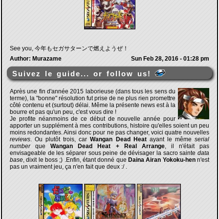
See you, 今年もセガサターンで燃えようぜ！
Author: Murazame
Sun Feb 28, 2016 - 01:28 pm
Suivez le guide... or follow us!
Après une fin d'année 2015 laborieuse (dans tous les sens du
terme), la "bonne" résolution fut prise de ne plus rien promettre
côté contenu et (surtout) délai. Même la présente news est à la
bourre et pas qu'un peu, c'est vous dire !
Je profite néanmoins de ce début de nouvelle année pour
apporter un supplément à mes contributions, histoire qu'elles soient un peu
moins redondantes. Ainsi donc pour ne pas changer, voici quatre nouvelles
reviews
. Ou plutôt trois, car
Wangan Dead Heat
ayant le même
serial
number
que
Wangan Dead Heat + Real Arrange
, il n'était pas
envisageable de les séparer sous peine de dévisager la sacro sainte
data
base
, dixit le boss ;) .Enfin, étant donné que
Daina Airan Yokoku-hen
n'est
pas un vraiment jeu, ça n'en fait que deux :/ .