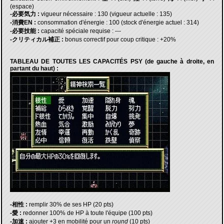
(espace)
-必要気力 :
vigueur nécessaire : 130 (vigueur actuelle : 135)
-消費EN :
consommation d'énergie : 100 (stock d'énergie actuel : 314)
-必要技能 :
capacité spéciale requise : ---
-クリティカル補正 :
bonus correctif pour coup critique : +20%
TABLEAU DE TOUTES LES CAPACITÉS PSY (de gauche à droite, en
partant du haut) :
-相性 :
remplir 30% de ses HP (20 pts)
-愛 :
redonner 100% de HP à toute l'équipe (100 pts)
-加速 :
ajouter +3 en mobilité pour un
round
(10 pts)