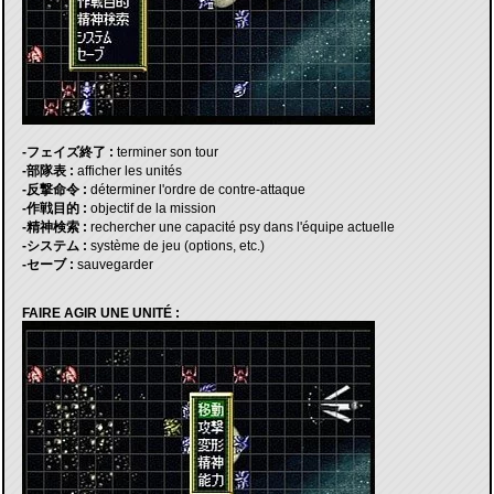
-フェイズ終了 :
terminer son tour
-部隊表 :
afficher les unités
-反撃命令 :
déterminer l'ordre de contre-attaque
-作戦目的 :
objectif de la mission
-精神検索 :
rechercher une capacité psy dans l'équipe actuelle
-システム :
système de jeu (options, etc.)
-セーブ :
sauvegarder
FAIRE AGIR UNE UNITÉ :