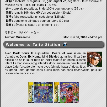
-奇跡 :
mobilité+3, vigueur+30, gain argent x2, dégâts x3, taux esquive et
réussite au tir 100%, HP 100% (100 pts)
-必中 :
taux de réussite au tir de 100% pour un
round
(25 pts)
-信頼 :
remplir 30% des HP d'un coéquipier (30 pts)
-復活 :
faire ressusciter un coéquipier (125 pts)
-鉄壁 :
doubler le blindage pour un
round
(30 pts)
-偵察 :
dévoiler le statut d'un ennemi (1 pt)
それじゃ、良いゲームを～
Author: Murazame
Mon Jun 06, 2016 - 04:56 pm
Welcome to Taito Station
Avec
Dark Souls III
aujourd'hui,
Gears of War 4
en fin
d'année et
Deus Ex Humankind Divided
au milieu, il va être
difficile de se la jouer rétro en 2016 malgré un enthousiasme
intact. Le bon vieux
j-rpg
attendra donc encore un peu, faisant
place à de l'arcade bien velu avec (simple hasard) deux titres
du grand Taito, garanti sans bulles mais pas sans
ball&bullets
, pour les
reviews
de mars et avril :