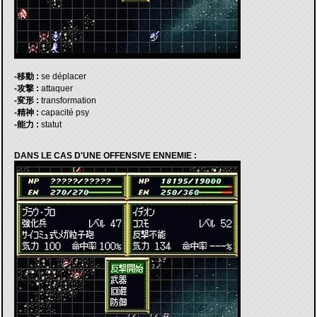
-移動 :
se déplacer
-攻撃 :
attaquer
-変形 :
transformation
-精神 :
capacité psy
-能力 :
statut
DANS LE CAS D'UNE OFFENSIVE ENNEMIE :