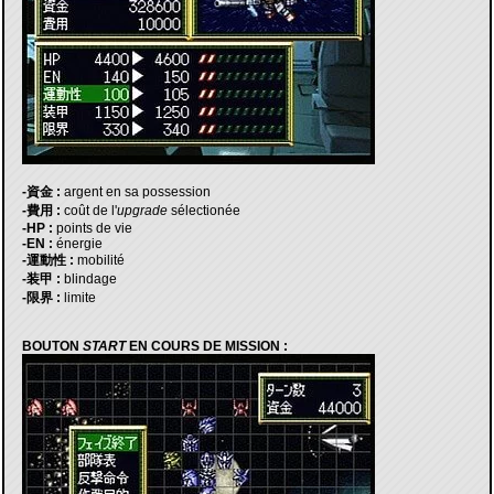
-資金 :
argent en sa possession
-費用 :
coût de l'
upgrade
sélectionée
-HP :
points de vie
-EN :
énergie
-運動性 :
mobilité
-装甲 :
blindage
-限界 :
limite
BOUTON
START
EN COURS DE MISSION :