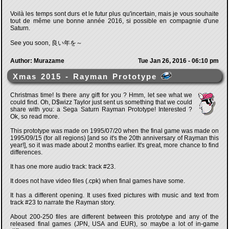
Voilà les temps sont durs et le futur plus qu'incertain, mais je vous souhaite
tout de même une bonne année 2016, si possible en compagnie d'une
Saturn.
See you soon, 良い年を～
Author: Murazame
Tue Jan 26, 2016 - 06:10 pm
Xmas 2015 - Rayman Prototype
Christmas time! Is there any gift for you ? Hmm, let see what we
could find. Oh, D$wizz Taylor just sent us something that we could
share with you: a Sega Saturn Rayman Prototype! Interested ?
Ok, so read more.
This prototype was made on 1995/07/20 when the final game was made on
1995/09/15 (for all regions) [and so it's the 20th anniversary of Rayman this
year!], so it was made about 2 months earlier. It's great, more chance to find
differences.
It has one more audio track: track #23.
It does not have video files (.cpk) when final games have some.
It has a different opening. It uses fixed pictures with music and text from
track #23 to narrate the Rayman story.
About 200-250 files are different between this prototype and any of the
released final games (JPN, USA and EUR), so maybe a lot of in-game