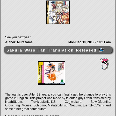
See you next year!
Author: Murazame
Mon Dec 30, 2019 - 10:01 am
Sakura Wars Fan Translation Released
The wait is over. After 23 years, you can finally get the chance to play this
game in English. This project was made by talented guys from translated by
NoahSteam, TrekkiesUnite118, CJ_Iwakura, BowlOfLentils,
Crouching_Mouse, Schlomo, MatatabiMitsu, Nezumi, Eien1No1Yami and
some other great contributors.