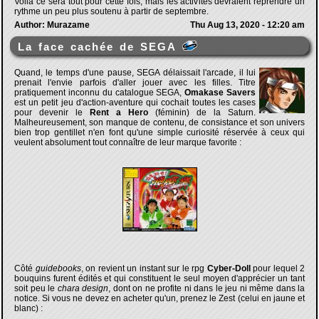
Voilà ce sera tout pour cette fois, mais les activités devraient reprendre un
rythme un peu plus soutenu à partir de septembre.
Author: Murazame
Thu Aug 13, 2020 - 12:20 am
La face cachée de SEGA
Quand, le temps d'une pause, SEGA délaissait l'arcade, il lui
prenait l'envie parfois d'aller jouer avec les filles. Titre
pratiquement inconnu du catalogue SEGA,
Omakase Savers
est un petit jeu d'action-aventure qui cochait toutes les cases
pour devenir le
Rent a Hero
(féminin) de la Saturn.
Malheureusement, son manque de contenu, de consistance et son univers
bien trop gentillet n'en font qu'une simple curiosité réservée à ceux qui
veulent absolument tout connaître de leur marque favorite :
Côté
guidebooks
, on revient un instant sur le rpg
Cyber-Doll
pour lequel 2
bouquins furent édités et qui constituent le seul moyen d'apprécier un tant
soit peu le
chara design
, dont on ne profite ni dans le jeu ni même dans la
notice. Si vous ne devez en acheter qu'un, prenez le Zest (celui en jaune et
blanc) :