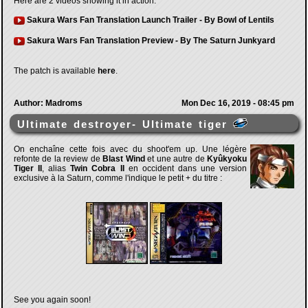
Here are 2 videos showing it in action:
Sakura Wars Fan Translation Launch Trailer
- By
Bowl of Lentils
Sakura Wars Fan Translation Preview
- By
The Saturn Junkyard
The patch is available
here
.
Author: Madroms
Mon Dec 16, 2019 - 08:45 pm
Ultimate destroyer- Ultimate tiger
On enchaîne cette fois avec du shoot'em up. Une légère
refonte de la review de
Blast Wind
et une autre de
Kyûkyoku
Tiger II
, alias
Twin Cobra II
en occident dans une version
exclusive à la Saturn, comme l'indique le petit + du titre :
See you again soon!