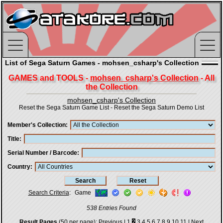
List of Sega Saturn Games - mohsen_csharp's Collection
GAMES and TOOLS -
mohsen_csharp's Collection
- All
the Collection
mohsen_csharp's Collection
Reset the Sega Saturn Game List
-
Reset the Sega Saturn Demo List
Member's Collection
Title
Serial Number / Barcode
Country
Search Criteria
:
Game
538 Entries Found
Result Pages
(50 per page):
Previous
|
1
2
3
4
5
6
7
8
9
10
11
|
Next