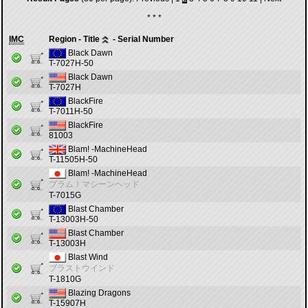
* * *
IMC
Region - Title
- Serial Number
Black Dawn
T-7027H-50
Black Dawn
T-7027H
BlackFire
T-7011H-50
BlackFire
81003
Blam! -MachineHead
T-11505H-50
Blam! -MachineHead
ブラム！マシーンヘッド
T-7015G
Blast Chamber
T-13003H-50
Blast Chamber
T-13003H
Blast Wind
ブラストウインド
T-1810G
Blazing Dragons
T-15907H