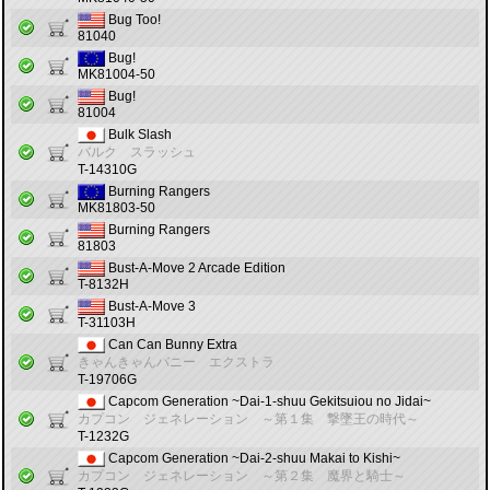
Bug Too!
81040
Bug!
MK81004-50
Bug!
81004
Bulk Slash
バルク スラッシュ
T-14310G
Burning Rangers
MK81803-50
Burning Rangers
81803
Bust-A-Move 2 Arcade Edition
T-8132H
Bust-A-Move 3
T-31103H
Can Can Bunny Extra
きゃんきゃんバニー エクストラ
T-19706G
Capcom Generation ~Dai-1-shuu Gekitsuiou no Jidai~
カプコン ジェネレーション ～第１集 撃墜王の時代～
T-1232G
Capcom Generation ~Dai-2-shuu Makai to Kishi~
カプコン ジェネレーション ～第２集 魔界と騎士～