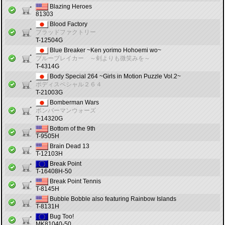
Blazing Heroes
81303
Blood Factory
ブラッドファクトリー
T-12504G
Blue Breaker ~Ken yorimo Hohoemi wo~
ブルーブレイカー ～剣よりも微笑みを～
T-4314G
Body Special 264 ~Girls in Motion Puzzle Vol.2~
ボディスペシャル２６４
T-21003G
Bomberman Wars
ボンバーマンウォーズ
T-14320G
Bottom of the 9th
T-9505H
Brain Dead 13
T-12103H
Break Point
T-16408H-50
Break Point Tennis
T-8145H
Bubble Bobble also featuring Rainbow Islands
T-8131H
Bug Too!
MK81040-50