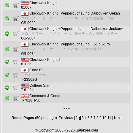
Clockwork Knight
81007
Clockwork Knight ~Pepperouchau no Daibouken Gekan~
クロックワーク ナイト 〜ペパルーチョの大冒険・下巻〜
GS-9029
Clockwork Knight ~Pepperouchau no Daibouken Joukan~
クロックワーク ナイト 〜ペパルーチョの大冒険・上巻〜
GS-9004
Clockwork Knight ~Pepperouchau no Fukubukuro~
クロックワーク ナイト 〜ペパルーチョの福袋〜
GS-9074
Clockwork Knight 2
81036
Code R
コード・アール
T-23502G
College Slam
T-8111H
Command & Conquer
T-7028H-50
* * *
Result Pages
(50 per page):
Previous
|
1
2
3
4
5
6
7
8
9
10
11
|
Next
© Copyright 2005 - 2026
Satakore.com