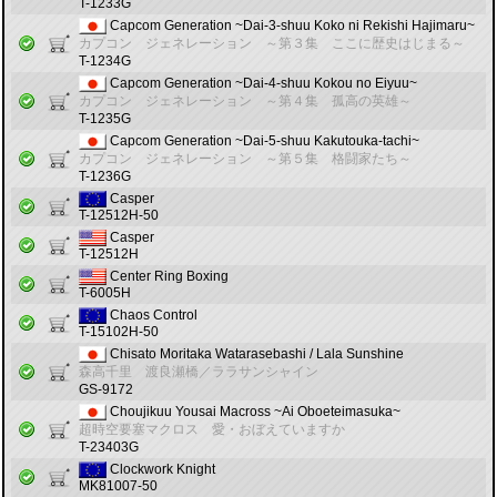
T-1233G
Capcom Generation ~Dai-3-shuu Koko ni Rekishi Hajimaru~
カプコン ジェネレーション ～第３集 ここに歴史はじまる～
T-1234G
Capcom Generation ~Dai-4-shuu Kokou no Eiyuu~
カプコン ジェネレーション ～第４集 孤高の英雄～
T-1235G
Capcom Generation ~Dai-5-shuu Kakutouka-tachi~
カプコン ジェネレーション ～第５集 格闘家たち～
T-1236G
Casper
T-12512H-50
Casper
T-12512H
Center Ring Boxing
T-6005H
Chaos Control
T-15102H-50
Chisato Moritaka Watarasebashi / Lala Sunshine
森高千里 渡良瀬橋／ララサンシャイン
GS-9172
Choujikuu Yousai Macross ~Ai Oboeteimasuka~
超時空要塞マクロス 愛・おぼえていますか
T-23403G
Clockwork Knight
MK81007-50